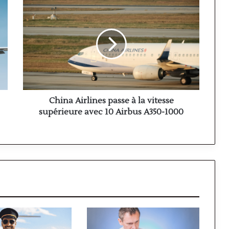
China
Airlines
passe
à
la
vitesse
supérieure
avec
10
Airbus
China Airlines passe à la vitesse
A350-
supérieure avec 10 Airbus A350-1000
1000