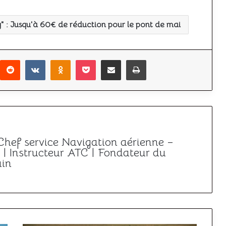
" : Jusqu'à 60€ de réduction pour le pont de mai
r
interest
Reddit
VKontakte
Odnoklassniki
Pocket
Partager par email
Imprimer
 Chef service Navigation aérienne –
| Instructeur ATC | Fondateur du
ain