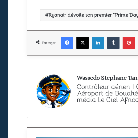
Ryanair dévoile son premier "Prime Day
Facebook
X
Linkedin
Tumbl
P
Partager
Wassedo Stephane Tan
Contrôleur aérien |
Aéroport de Bouaké 
média Le Ciel Afric