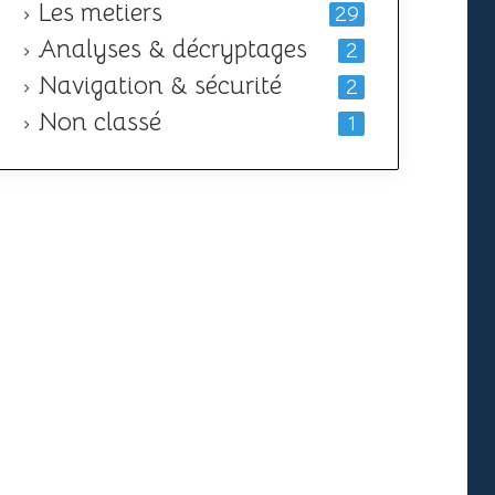
Les metiers
29
Analyses & décryptages
2
Navigation & sécurité
2
Non classé
1