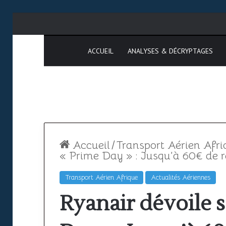
ACCUEIL
ANALYSES & DÉCRYPTAGES
Accueil
/
Transport Aérien Afri
« Prime Day » : Jusqu’à 60€ de r
Transport Aérien Afrique
Actualités Aériennes
Espace
SAATM
Ryanair dévoile 
aérien
:
africain
pourquoi
le