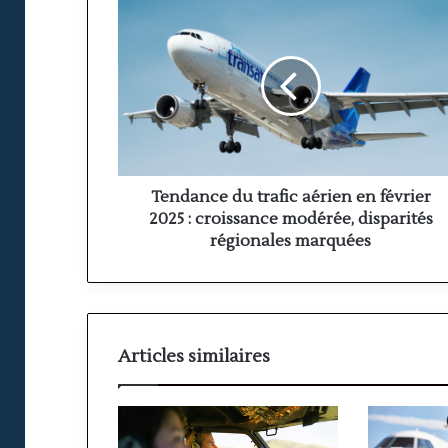
Tendance
du
trafic
aérien
en
février
2025
:
croissance
modérée,
Tendance du trafic aérien en février
disparités
2025 : croissance modérée, disparités
régionales
régionales marquées
marquées
Articles similaires