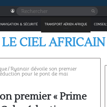
Connexion
Recher
NAVIGATION & SÉCURITÉ
TRANSPORT AÉRIEN AFRIQUE
CONSEIL
LE CIEL AFRICAIN
que
/
Ryanair dévoile son premier
éduction pour le pont de mai
Où
son premier « Prime
passer
son
PPL