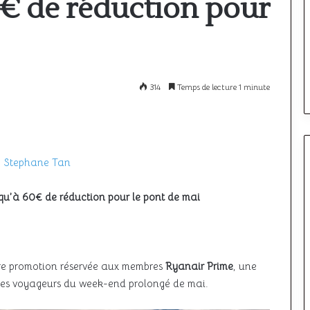
60€ de réduction pour
à
l’étranger
:
comparatif
12 mai 2026
i le ciel unique
Où passer son PPL à l’étranger :
des
meilleurs
ncore à décoller
comparatif des meilleurs pays
314
Temps de lecture 1 minute
pays
 Stephane Tan
squ’à 60€ de réduction pour le pont de mai
re promotion réservée aux membres
Ryanair Prime
, une
 les voyageurs du week-end prolongé de mai.