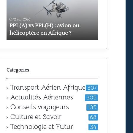
avion
prix
ou
et
hélicoptère
durée
en
pour
12 mai 2026
11 mai 2026
PPL(A) vs PPL(H) : avion ou
Formation PP
Afrique
obtenir
?
votre
hélicoptère en Afrique ?
durée pour o
licence
Categories
Transport Aérien Afrique
307
Actualités Aériennes
305
Conseils voyageurs
135
Culture et Savoir
68
Technologie et Futur
34