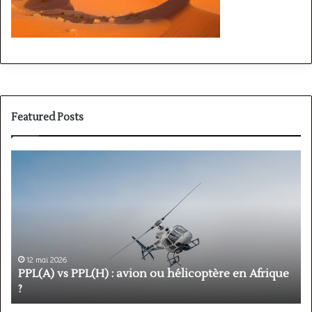
Featured Posts
PPL(A)
F
vs
P
PPL(H)
:
:
é
avion
p
ou
e
hélicoptère
d
en
p
12 mai 2026
Afrique
o
PPL(A) vs PPL(H) : avion ou hélicoptère en Afrique
?
v
?
l