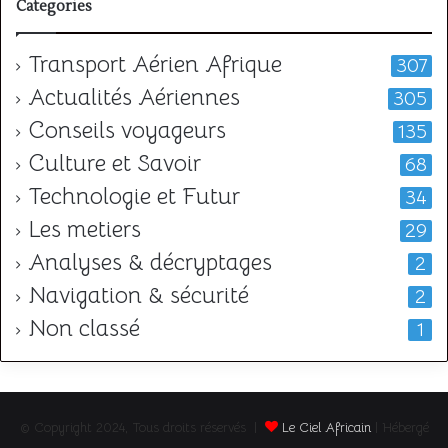
Categories
Transport Aérien Afrique
307
Actualités Aériennes
305
Conseils voyageurs
135
Culture et Savoir
68
Technologie et Futur
34
Les metiers
29
Analyses & décryptages
2
Navigation & sécurité
2
Non classé
1
© Copyright 2024, Tous droits réservés |
Le Ciel Africain
| Hébergé