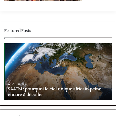
Featured Posts
SAATM
O
:
p
pourquoi
s
le
P
ciel
à
unique
l
africain
:
peine
c
22 juin 2026
encore
d
a
SAATM : pourquoi le ciel unique africain peine
à
m
encore à décoller
décoller
p