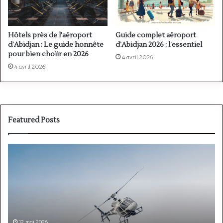
Hôtels près de l’aéroport
Guide complet aéroport
d’Abidjan : Le guide honnête
d’Abidjan 2026 : l’essentiel
pour bien choiir en 2026
4 avril 2026
4 avril 2026
Featured Posts
PPL(A)
F
vs
P
PPL(H)
:
:
é
avion
p
ou
e
hélicoptère
d
en
p
12 mai 2026