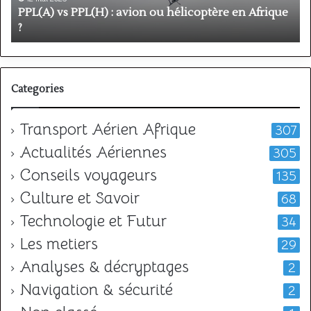
Afrique
o
PPL(A) vs PPL(H) : avion ou hélicoptère en Afrique
?
v
?
l
Categories
Transport Aérien Afrique
307
Actualités Aériennes
305
Conseils voyageurs
135
Culture et Savoir
68
Technologie et Futur
34
Les metiers
29
Analyses & décryptages
2
Navigation & sécurité
2