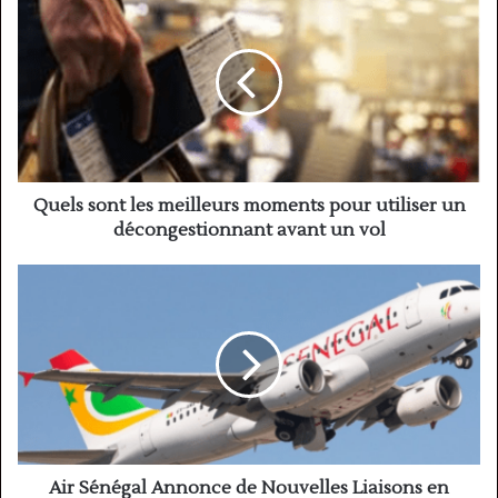
sont
les
meilleurs
moments
pour
utiliser
un
décongestionnant
avant
Quels sont les meilleurs moments pour utiliser un
un
décongestionnant avant un vol
vol
Air
Sénégal
Annonce
de
Nouvelles
Liaisons
en
Afrique
de
l'Ouest
Air Sénégal Annonce de Nouvelles Liaisons en