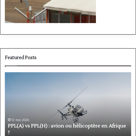
Featured Posts
PPL(A)
F
vs
P
PPL(H)
:
:
é
avion
p
ou
e
hélicoptère
d
en
p
12 mai 2026
Afrique
o
PPL(A) vs PPL(H) : avion ou hélicoptère en Afrique
?
v
?