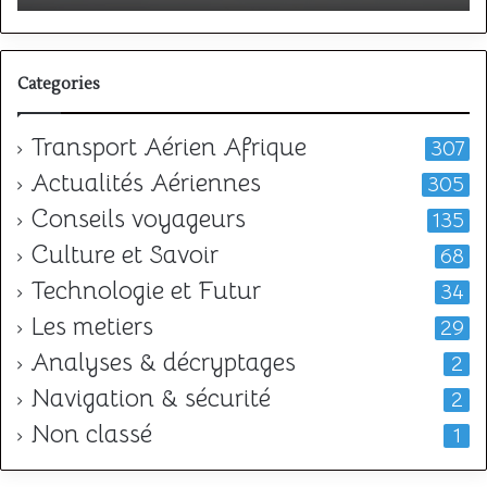
l
Categories
Transport Aérien Afrique
307
Actualités Aériennes
305
Conseils voyageurs
135
Culture et Savoir
68
Technologie et Futur
34
Les metiers
29
Analyses & décryptages
2
Navigation & sécurité
2
Non classé
1