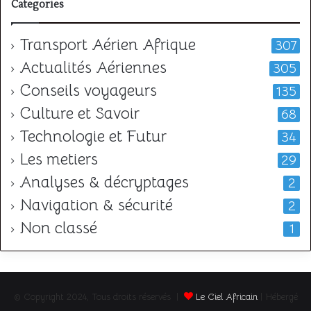
Categories
Transport Aérien Afrique
307
Actualités Aériennes
305
Conseils voyageurs
135
Culture et Savoir
68
Technologie et Futur
34
Les metiers
29
Analyses & décryptages
2
Navigation & sécurité
2
Non classé
1
© Copyright 2024, Tous droits réservés |
Le Ciel Africain
| Hébergé