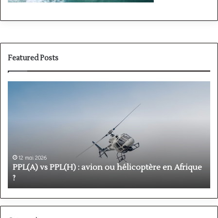
Featured Posts
PPL(A)
F
vs
P
PPL(H)
:
:
é
avion
p
ou
e
hélicoptère
d
en
p
12 mai 2026
Afrique
o
PPL(A) vs PPL(H) : avion ou hélicoptère en Afrique
?
v
?
l