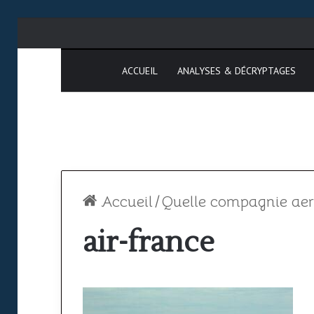
ACCUEIL
ANALYSES & DÉCRYPTAGES
Accueil
/
Quelle compagnie aeri
air-france
Espace
SAATM
aérien
:
africain
pourquoi
le