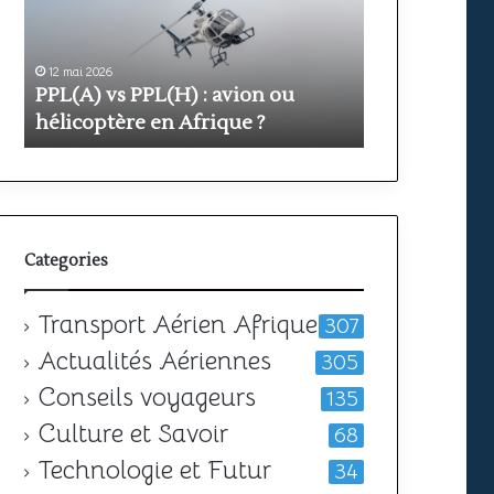
avion
prix
ou
et
hélicoptère
durée
en
12 mai 2026
pour
11 mai 2026
PPL(A) vs PPL(H) : avion ou
Formation PP
Afrique
obtenir
?
hélicoptère en Afrique ?
votre
durée pour o
licence
Categories
Transport Aérien Afrique
307
Actualités Aériennes
305
Conseils voyageurs
135
Culture et Savoir
68
Technologie et Futur
34