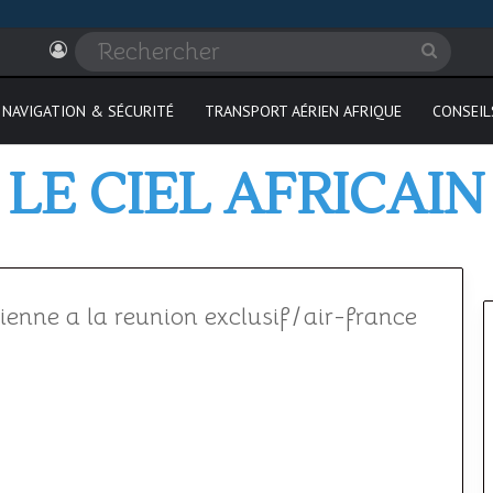
Connexion
Recher
NAVIGATION & SÉCURITÉ
TRANSPORT AÉRIEN AFRIQUE
CONSEIL
LE CIEL AFRICAIN
enne a la reunion exclusif
/
air-france
Où
passer
son
PPL