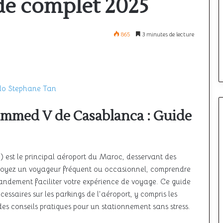
de complet 2025
à
l’étranger
:
comparatif
12 mai 2026
865
3 minutes de lecture
i le ciel unique
Où passer son PPL à l’étranger :
des
meilleurs
ncore à décoller
comparatif des meilleurs pays
pays
o Stephane Tan
ammed V de Casablanca : Guide
t le principal aéroport du Maroc, desservant des
soyez un voyageur fréquent ou occasionnel, comprendre
randement faciliter votre expérience de voyage. Ce guide
essaires sur les parkings de l’aéroport, y compris les
 des conseils pratiques pour un stationnement sans stress.