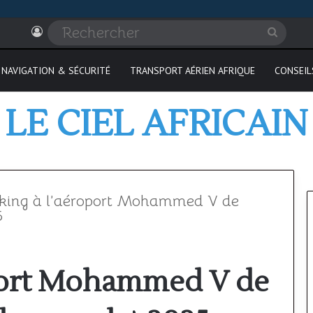
Connexion
Recher
NAVIGATION & SÉCURITÉ
TRANSPORT AÉRIEN AFRIQUE
CONSEIL
LE CIEL AFRICAIN
king à l’aéroport Mohammed V de
5
Où
oport Mohammed V de
passer
son
PPL