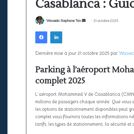
Casablanca : Gui
la
ciel
sécurité
unique
22 juin 2026
à
africain
Espace aérien africain : la sécurité
l’épreuve
peine
22 juin 2026
Envoyer
Wassedo Stephane Tan
21 octobre 2025
à l’épreuve de la croissance du
SAATM : pourquo
de
encore
un
Facebook
Linkedin
la
à
trafic
africain peine e
courriel
croissance
décoller
du
trafic
Dernière mise à jour 21 octobre 2025 par
Wassed
Parking à l’aéroport Moh
complet 2025
L’aéroport Mohammed V de Casablanca (CMN) es
millions de passagers chaque année. Que vous 
les options de stationnement disponibles peut g
complet vous fournira toutes les informations néc
tarifs, les types de stationnement, la sécurité et