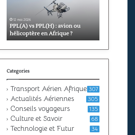
avion
prix
ou
et
hélicoptère
durée
en
pour
12 mai 2026
11 mai 2026
PPL(A) vs PPL(H) : avion ou
Formation PP
Afrique
obtenir
?
votre
hélicoptère en Afrique ?
durée pour o
licence
Categories
Transport Aérien Afrique
307
Actualités Aériennes
305
Conseils voyageurs
135
Culture et Savoir
68
Technologie et Futur
34