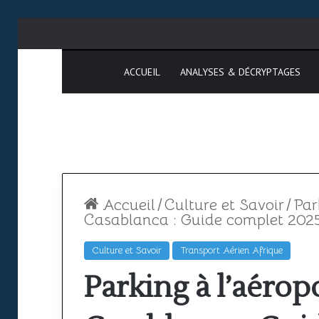
ACCUEIL
ANALYSES & DÉCRYPTAGES
Accueil
/
Culture et Savoir
/
Par
Casablanca : Guide complet 202
Culture et Savoir
Transport Aérien Afrique
Espace
SAATM
Parking à l’aér
aérien
:
africain
pourquoi
le