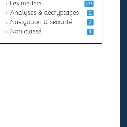
Les metiers
29
Analyses & décryptages
2
Navigation & sécurité
2
Non classé
1