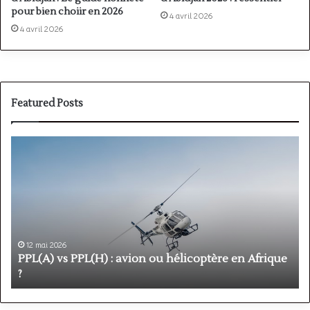
pour bien choiir en 2026
4 avril 2026
4 avril 2026
Featured Posts
PPL(A)
F
vs
P
PPL(H)
:
:
é
avion
p
ou
e
hélicoptère
d
en
p
12 mai 2026
Afrique
o
PPL(A) vs PPL(H) : avion ou hélicoptère en Afrique
?
v
?
l