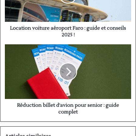
guide
et
conseils
2025
!
Location voiture aéroport Faro : guide et conseils
2025 !
Réduction
billet
d’avion
pour
senior
:
guide
complet
Réduction billet d’avion pour senior : guide
complet