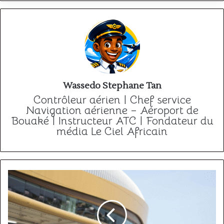
Wassedo Stephane Tan
Contrôleur aérien | Chef service
Navigation aérienne – Aéroport de
Bouaké | Instructeur ATC | Fondateur du
média Le Ciel Africain
Location
voiture
aéroport
Faro
: