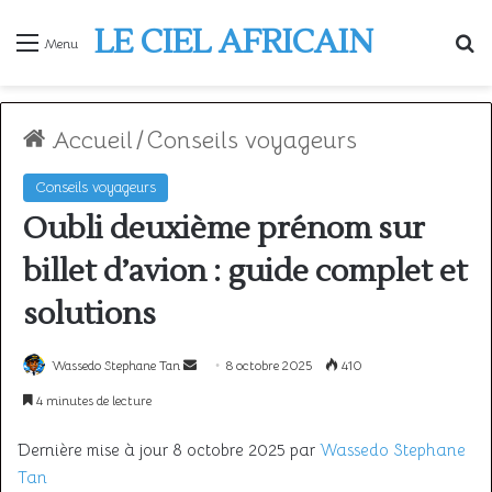
LE CIEL AFRICAIN
R
Menu
Accueil
/
Conseils voyageurs
Conseils voyageurs
Oubli deuxième prénom sur
billet d’avion : guide complet et
solutions
Envoyer
Wassedo Stephane Tan
8 octobre 2025
410
un
4 minutes de lecture
courriel
Dernière mise à jour 8 octobre 2025 par
Wassedo Stephane
Tan