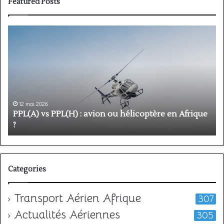
Featured Posts
PPL(A)
F
vs
P
PPL(H)
:
:
é
avion
p
ou
e
hélicoptère
d
en
p
12 mai 2026
Afrique
o
PPL(A) vs PPL(H) : avion ou hélicoptère en Afrique
?
v
?
l
Categories
Transport Aérien Afrique
307
Actualités Aériennes
305