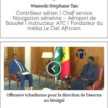
Wassedo Stephane Tan
Contrôleur aérien | Chef service
Navigation aérienne – Aéroport de
Bouaké | Instructeur ATC | Fondateur du
média Le Ciel Africain
Offensive
tchadienne
pour
la
direction
de
l'Asecna
au
Sénégal
Offensive tchadienne pour la direction de l'Asecna
au Sénégal