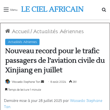
LE CIEL AFRICAIN
R
Menu
Accueil
/
Actualités Aériennes
Actualités Aériennes
Nouveau record pour le trafic
passagers de l’aviation civile du
Xinjiang en juillet
Envoyer
Wassedo Stephane Tan
8 août 2024
281
un
Temps de lecture 1 minute
courriel
Dernière mise à jour 28 juillet 2025 par
Wassedo Stephane
Tan