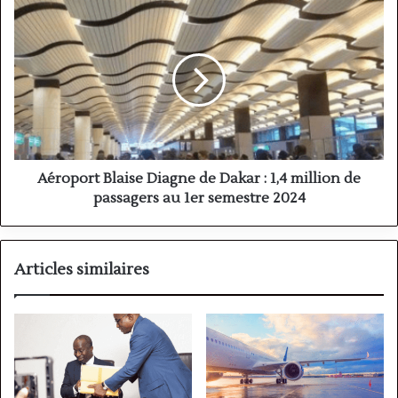
Aéroport
Blaise
Diagne
de
Dakar :
1,4
million
de
passagers
au
Aéroport Blaise Diagne de Dakar : 1,4 million de
1er
passagers au 1er semestre 2024
semestre
2024
Articles similaires