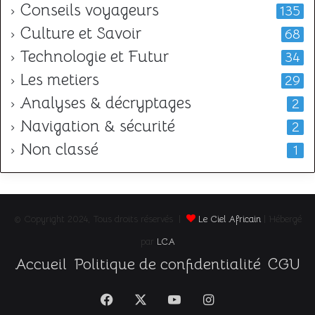
Conseils voyageurs
135
Culture et Savoir
68
Technologie et Futur
34
Les metiers
29
Analyses & décryptages
2
Navigation & sécurité
2
Non classé
1
© Copyright 2024, Tous droits réservés |
Le Ciel Africain
| Hébergé
par
LCA
Accueil
Politique de confidentialité
CGU
Facebook
X
YouTube
Instagram