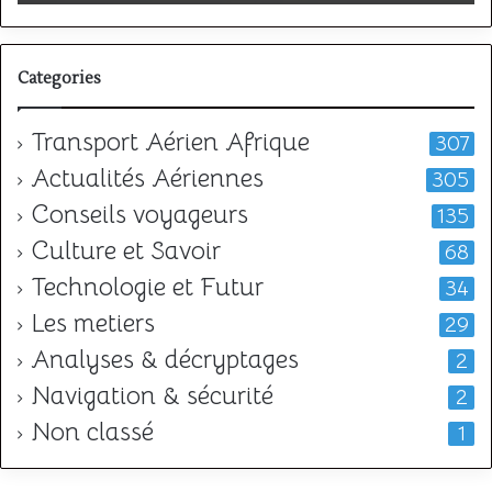
l
Categories
Transport Aérien Afrique
307
Actualités Aériennes
305
Conseils voyageurs
135
Culture et Savoir
68
Technologie et Futur
34
Les metiers
29
Analyses & décryptages
2
Navigation & sécurité
2
Non classé
1