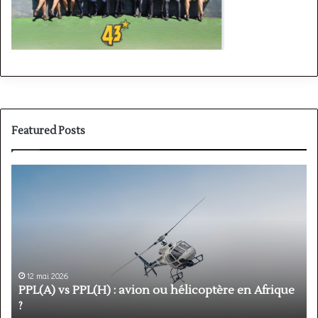
Featured Posts
PPL(A)
F
vs
P
PPL(H)
:
:
é
avion
p
ou
e
hélicoptère
d
en
p
12 mai 2026
Afrique
o
PPL(A) vs PPL(H) : avion ou hélicoptère en Afrique
?
v
?