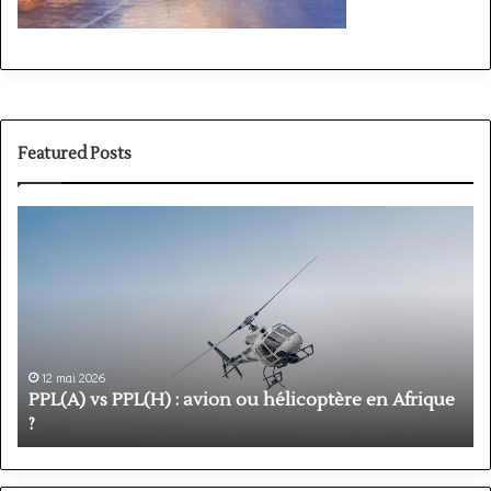
Featured Posts
PPL(A)
F
vs
P
PPL(H)
:
:
é
avion
p
ou
e
hélicoptère
d
en
p
12 mai 2026
Afrique
o
PPL(A) vs PPL(H) : avion ou hélicoptère en Afrique
?
v
?
l