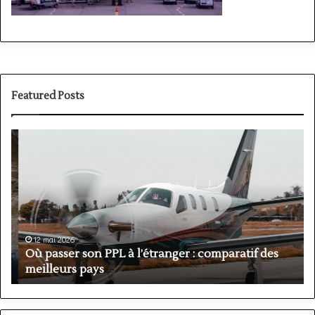
Featured Posts
Où
P
passer
v
son
P
PPL
:
à
a
l’étranger
o
:
h
comparatif
e
12 mai 2026
des
A
Où passer son PPL à l’étranger : comparatif des
meilleurs
?
meilleurs pays
?
pays