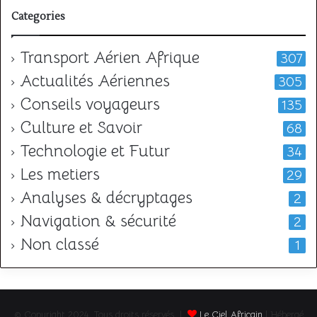
Categories
Transport Aérien Afrique
307
Actualités Aériennes
305
Conseils voyageurs
135
Culture et Savoir
68
Technologie et Futur
34
Les metiers
29
Analyses & décryptages
2
Navigation & sécurité
2
Non classé
1
© Copyright 2024, Tous droits réservés |
Le Ciel Africain
| Hébergé