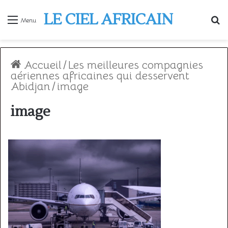
LE CIEL AFRICAIN
R
Menu
Accueil
/
Les meilleures compagnies
aériennes africaines qui desservent
Abidjan
/
image
image