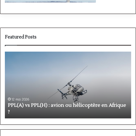
Featured Posts
PPL(A)
F
vs
P
PPL(H)
:
:
é
avion
p
ou
e
hélicoptère
d
en
p
12 mai 2026
Afrique
o
PPL(A) vs PPL(H) : avion ou hélicoptère en Afrique
?
v
?
l