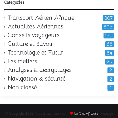
Categories
Transport Aérien Afrique
307
Actualités Aériennes
305
Conseils voyageurs
135
Culture et Savoir
68
Technologie et Futur
34
Les metiers
29
Analyses & décryptages
2
Navigation & sécurité
2
Non classé
1
© Copyright 2024, Tous droits réservés |
Le Ciel Africain
| Hébergé