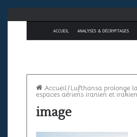
ACCUEIL
ANALYSES & DÉCRYPTAGES
Accueil
/
Lufthansa prolonge la
espaces aériens iranien et irakie
image
Espace
SAATM
aérien
:
africain
pourquoi
le