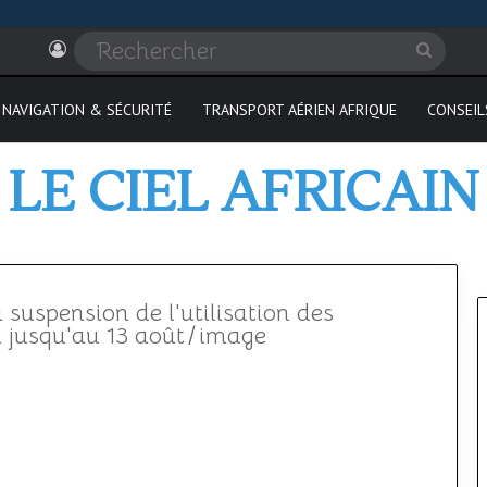
Connexion
Recher
NAVIGATION & SÉCURITÉ
TRANSPORT AÉRIEN AFRIQUE
CONSEIL
LE CIEL AFRICAIN
 suspension de l'utilisation des
n jusqu'au 13 août
/
image
Où
passer
son
PPL