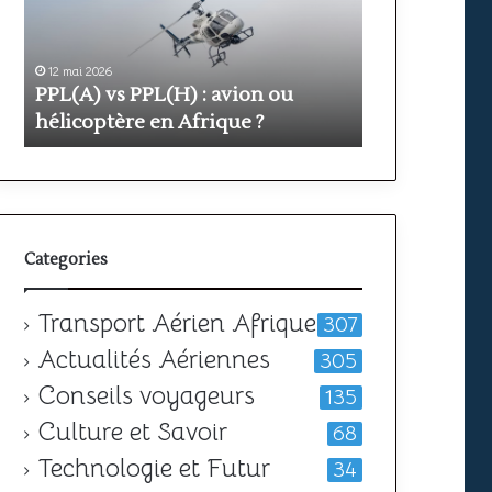
avion
prix
ou
et
hélicoptère
durée
en
12 mai 2026
pour
11 mai 2026
PPL(A) vs PPL(H) : avion ou
Formation PP
Afrique
obtenir
?
hélicoptère en Afrique ?
votre
durée pour o
licence
Categories
Transport Aérien Afrique
307
Actualités Aériennes
305
Conseils voyageurs
135
Culture et Savoir
68
Technologie et Futur
34