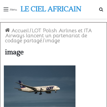
LE CIEL AFRICAIN
R
Menu
Accueil
/
LOT Polish Airlines et ITA
Airways lancent un partenariat de
codage partagé
/
image
image