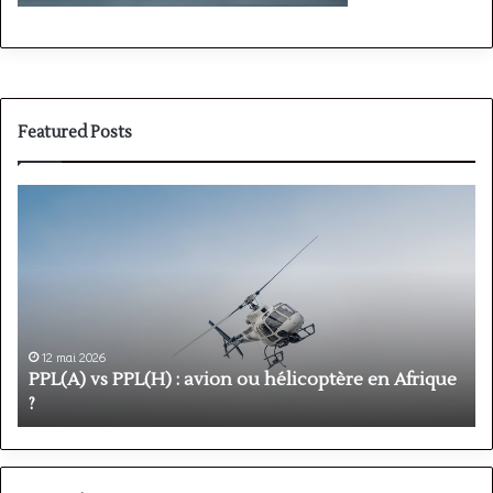
Featured Posts
PPL(A)
F
vs
P
PPL(H)
:
:
é
avion
p
ou
e
hélicoptère
d
en
p
12 mai 2026
Afrique
o
PPL(A) vs PPL(H) : avion ou hélicoptère en Afrique
?
v
?
l