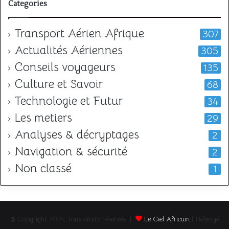
Categories
Transport Aérien Afrique
307
Actualités Aériennes
305
Conseils voyageurs
135
Culture et Savoir
68
Technologie et Futur
34
Les metiers
29
Analyses & décryptages
2
Navigation & sécurité
2
Non classé
1
© Copyright 2024, Tous droits réservés |
Le Ciel Africain
| Hébergé