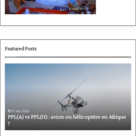
Featured Posts
PPL(A)
F
vs
P
PPL(H)
:
:
é
avion
p
ou
e
hélicoptère
d
en
p
12 mai 2026
Afrique
o
PPL(A) vs PPL(H) : avion ou hélicoptère en Afrique
?
v
?
l