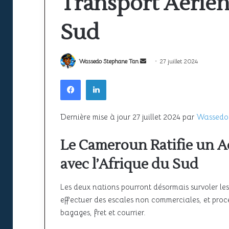
Transport Aérien
la
ciel
sécurité
unique
22 juin 2026
à
africain
Sud
Espace aérien africain : la sécurité
l’épreuve
peine
22 juin 2026
à l’épreuve de la croissance du
SAATM : pourquo
de
encore
la
à
trafic
africain peine e
Envoyer
Wassedo Stephane Tan
27 juillet 2024
croissance
décoller
un
Facebook
Linkedin
du
courriel
trafic
Dernière mise à jour 27 juillet 2024 par
Wassedo
Le Cameroun Ratifie un A
avec l’Afrique du Sud
Les deux nations pourront désormais survoler les t
effectuer des escales non commerciales, et pr
bagages, fret et courrier.