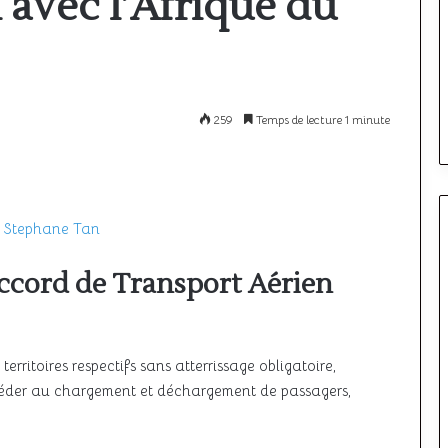
 avec l’Afrique du
à
l’étranger
:
comparatif
12 mai 2026
i le ciel unique
Où passer son PPL à l’étranger :
des
meilleurs
ncore à décoller
comparatif des meilleurs pays
259
Temps de lecture 1 minute
pays
 Stephane Tan
ccord de Transport Aérien
erritoires respectifs sans atterrissage obligatoire,
océder au chargement et déchargement de passagers,