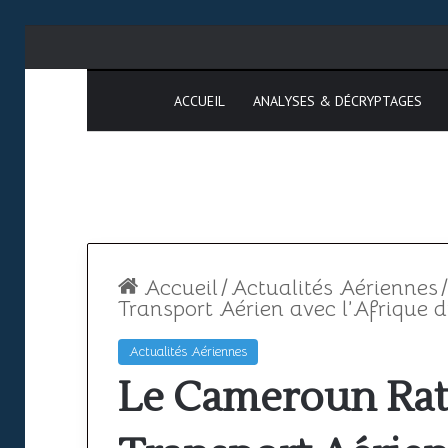
ACCUEIL
ANALYSES & DÉCRYPTAGES
Accueil
/
Actualités Aériennes
/
Transport Aérien avec l’Afrique 
Actualités Aériennes
Espace
SAATM
Le Cameroun Rat
aérien
:
africain
pourquoi
le