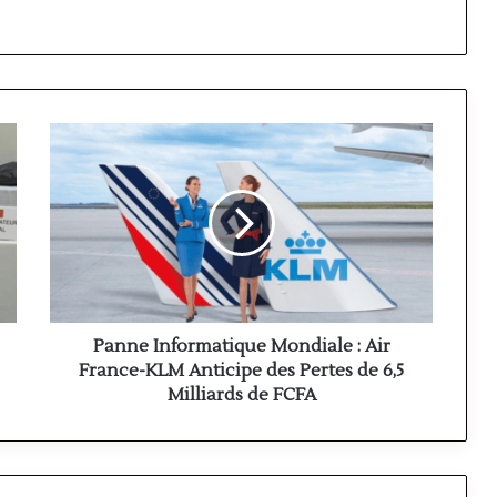
Panne
Informatique
Mondiale
:
Air
France-
KLM
Anticipe
des
Pertes
Panne Informatique Mondiale : Air
de
France-KLM Anticipe des Pertes de 6,5
6,5
Milliards de FCFA
Milliards
de
FCFA