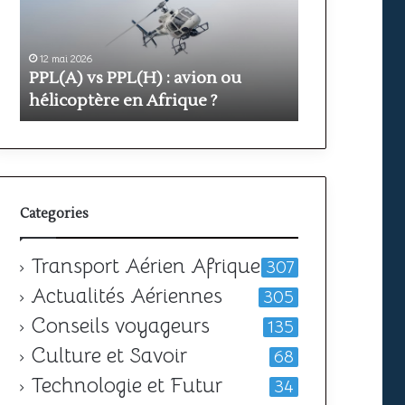
avion
prix
ou
et
hélicoptère
durée
en
pour
12 mai 2026
11 mai 2026
PPL(A) vs PPL(H) : avion ou
Formation PP
Afrique
obtenir
?
votre
hélicoptère en Afrique ?
durée pour o
licence
Categories
Transport Aérien Afrique
307
Actualités Aériennes
305
Conseils voyageurs
135
Culture et Savoir
68
Technologie et Futur
34