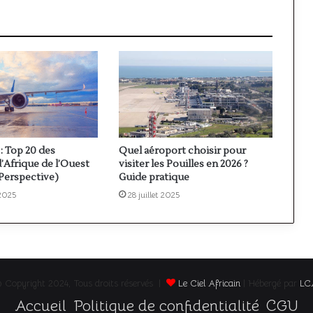
: Top 20 des
Quel aéroport choisir pour
’Afrique de l’Ouest
visiter les Pouilles en 2026 ?
 Perspective)
Guide pratique
2025
28 juillet 2025
 Copyright 2024, Tous droits réservés |
Le Ciel Africain
| Hébergé par
LC
Accueil
Politique de confidentialité
CGU