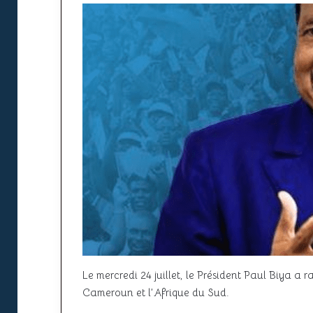
Le mercredi 24 juillet, le Président Paul Biya a r
Cameroun et l’Afrique du Sud.