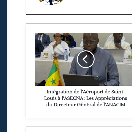
Intégration
de
l’Aéroport
de
Saint-
Louis
à
l’ASECNA
:
Les
Intégration de l’Aéroport de Saint-
Appréciations
Louis à l’ASECNA : Les Appréciations
du
du Directeur Général de l’ANACIM
Directeur
Général
de
l’ANACIM