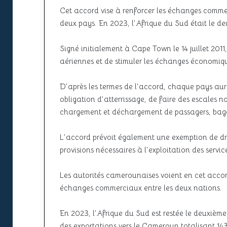
Cet accord vise à renforcer les échanges commerci
deux pays. En 2023, l’Afrique du Sud était le 
Signé initialement à Cape Town le 14 juillet 2011,
aériennes et de stimuler les échanges économiqu
D’après les termes de l’accord, chaque pays aura l
obligation d’atterrissage, de faire des escales 
chargement et déchargement de passagers, bagage
L’accord prévoit également une exemption de dro
provisions nécessaires à l’exploitation des servic
Les autorités camerounaises voient en cet accord
échanges commerciaux entre les deux nations.
En 2023, l’Afrique du Sud est restée le deuxiè
des exportations vers le Cameroun totalisant 14