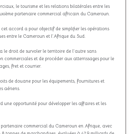
aux, le tourisme et les relations bilatérales entre les
deuxième partenaire commercial africain du Cameroun.
 cet accord a pour objectif de simplifier les opérations
es entre le Cameroun et l’Afrique du Sud.
e droit de survoler le territoire de l’autre sans
non commerciales et de procéder aux atterrissages pour le
s, fret et courrier.
its de douane pour les équipements, fournitures et
es aériens.
 une opportunité pour développer les affaires et les
me partenaire commercial du Cameroun en Afrique, avec
3,8 tonnes de marchandises, évaluées à 47,9 milliards de