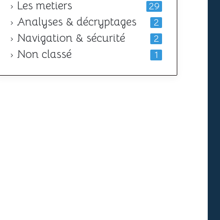
Les metiers
29
Analyses & décryptages
2
Navigation & sécurité
2
Non classé
1