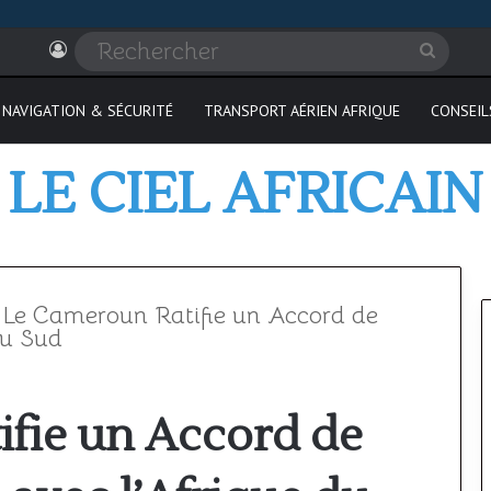
Connexion
Recher
NAVIGATION & SÉCURITÉ
TRANSPORT AÉRIEN AFRIQUE
CONSEIL
LE CIEL AFRICAIN
Le Cameroun Ratifie un Accord de
du Sud
Où
ifie un Accord de
passer
son
PPL