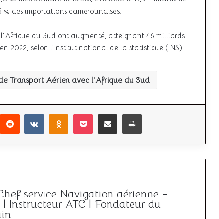
6 % des importations camerounaises.
 l’Afrique du Sud ont augmenté, atteignant 46 milliards
 2022, selon l’Institut national de la statistique (INS).
e Transport Aérien avec l'Afrique du Sud
r
interest
Reddit
VKontakte
Odnoklassniki
Pocket
Partager par email
Imprimer
 Chef service Navigation aérienne –
| Instructeur ATC | Fondateur du
ain