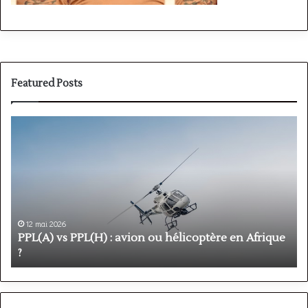
Featured Posts
PPL(A)
F
vs
P
PPL(H)
:
:
é
avion
p
ou
e
hélicoptère
d
en
p
12 mai 2026
Afrique
o
PPL(A) vs PPL(H) : avion ou hélicoptère en Afrique
?
v
?
l