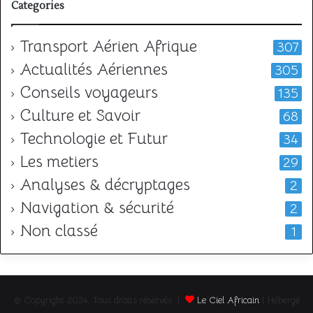
Categories
Transport Aérien Afrique
307
Actualités Aériennes
305
Conseils voyageurs
135
Culture et Savoir
68
Technologie et Futur
34
Les metiers
29
Analyses & décryptages
2
Navigation & sécurité
2
Non classé
1
© Copyright 2024, Tous droits réservés |
Le Ciel Africain
| Hébergé