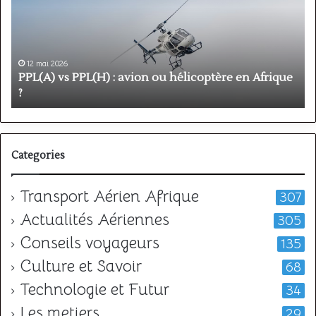
:
é
avion
p
ou
e
hélicoptère
d
en
p
12 mai 2026
Afrique
o
PPL(A) vs PPL(H) : avion ou hélicoptère en Afrique
?
v
?
l
Categories
Transport Aérien Afrique
307
Actualités Aériennes
305
Conseils voyageurs
135
Culture et Savoir
68
Technologie et Futur
34
Les metiers
29