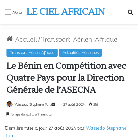
LE CIEL AFRICAIN
R
Menu
Accueil
/
Transport Aérien Afrique
Transport Aérien Afrique
Actualités Aériennes
Le Bénin en Compétition avec
Quatre Pays pour la Direction
Générale de l’ASECNA
Envoyer
Wassedo Stephane Tan
27 août 2024
316
un
Temps de lecture 1 minute
courriel
Dernière mise à jour 27 août 2024 par
Wassedo Stephane
Tan