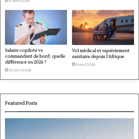
21 avril 2026
Salaire copilote vs
Vol médical et rapatriement
commandant de bord : quelle
sanitaire depuis l’Afrique
différence en 2026 ?
8 avril 2026
20 avril 2026
Featured Posts
PPL(A)
F
vs
P
PPL(H)
: