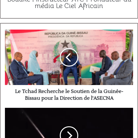
média Le Ciel Africain
Le
Tchad
Recherche
le
Soutien
de
la
Guinée-
Bissau
pour
Le Tchad Recherche le Soutien de la Guinée-
la
Bissau pour la Direction de l'ASECNA
Direction
de
Désintégration
l'ASECNA
d’un
Satellite
en
Fin