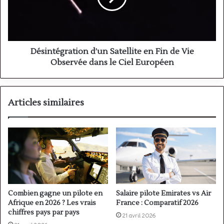
de
Vie
Observée
dans
le
Désintégration d’un Satellite en Fin de Vie
Ciel
Observée dans le Ciel Européen
Européen
Articles similaires
Combien gagne un pilote en
Salaire pilote Emirates vs Air
Afrique en 2026 ? Les vrais
France : Comparatif 2026
chiffres pays par pays
21 avril 2026