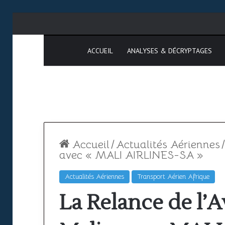
ACCUEIL
ANALYSES & DÉCRYPTAGES
Accueil
/
Actualités Aériennes
/
avec « MALI AIRLINES-SA »
Actualités Aériennes
Transport Aérien Afrique
Espace
SAATM
La Relance de l’A
aérien
:
africain
pourquoi
le