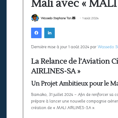
Mali avec « MALI
la
ciel
sécurité
unique
22 juin 2026
à
africain
Espace aérien africain : la sécurité
l’épreuve
peine
22 juin 2026
Envoyer
Wassedo Stephane Tan
1 août 2024
à l’épreuve de la croissance du
SAATM : pourquo
de
encore
un
Facebook
Linkedin
la
à
trafic
africain peine e
courriel
croissance
décoller
du
trafic
Dernière mise à jour 1 août 2024 par
Wassedo S
La Relance de l’Aviation C
AIRLINES-SA »
Un Projet Ambitieux pour le Ma
Bamako, 31 juillet 2024 – Afin de renforcer sa 
prépare à lancer une nouvelle compagnie aérien
création de « MALI AIRLINES-SA ».