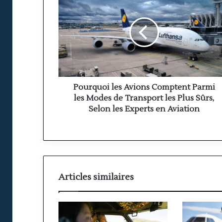
les
Avions
Comptent
Parmi
les
Modes
de
Transport
les
Pourquoi les Avions Comptent Parmi
Plus
les Modes de Transport les Plus Sûrs,
Sûrs,
Selon les Experts en Aviation
Selon
les
Experts
en
Aviation
Articles similaires