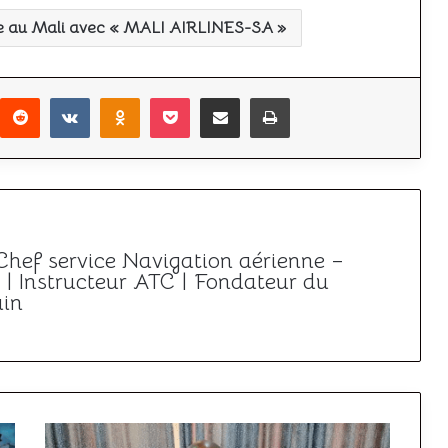
ile au Mali avec « MALI AIRLINES-SA »
r
interest
Reddit
VKontakte
Odnoklassniki
Pocket
Partager par email
Imprimer
 Chef service Navigation aérienne –
| Instructeur ATC | Fondateur du
ain
Élection