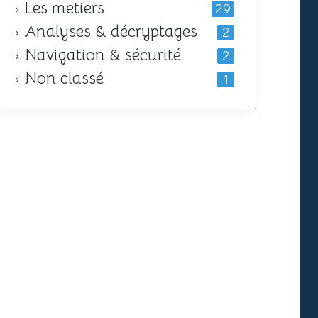
Les metiers
29
Analyses & décryptages
2
Navigation & sécurité
2
Non classé
1