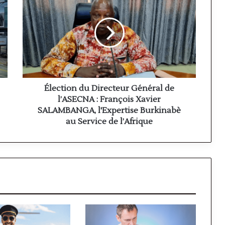
du
Directeur
Général
de
l’ASECNA
:
François
Xavier
SALAMBANGA,
Élection du Directeur Général de
l'Expertise
l’ASECNA : François Xavier
Burkinabè
SALAMBANGA, l'Expertise Burkinabè
au
au Service de l’Afrique
Service
de
l’Afrique