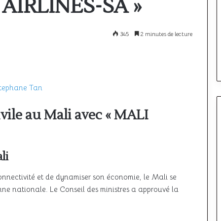
 AIRLINES-SA »
à
l’étranger
:
comparatif
12 mai 2026
345
2 minutes de lecture
i le ciel unique
Où passer son PPL à l’étranger :
des
meilleurs
ncore à décoller
comparatif des meilleurs pays
pays
tephane Tan
ivile au Mali avec « MALI
li
connectivité et de dynamiser son économie, le Mali se
ne nationale. Le Conseil des ministres a approuvé la