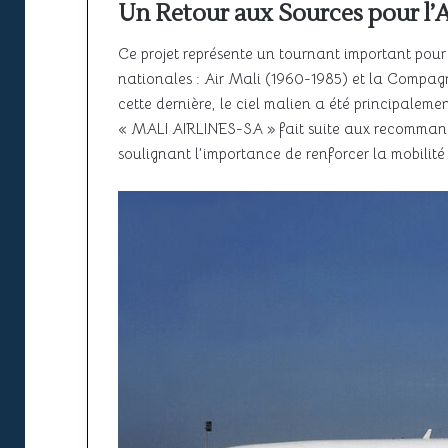
Un Retour aux Sources pour l’
Ce projet représente un tournant important pour
nationales : Air Mali (1960-1985) et la Compag
cette dernière, le ciel malien a été principalem
« MALI AIRLINES-SA » fait suite aux recommand
soulignant l’importance de renforcer la mobilité 