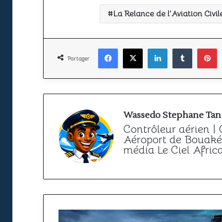
La Relance de l'Aviation Civ
Facebook
X
Linkedin
Tumbl
P
Partager
Wassedo Stephane Tan
Contrôleur aérien |
Aéroport de Bouaké 
média Le Ciel Afric
Pourquoi