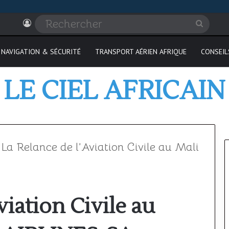
Connexion
Recher
NAVIGATION & SÉCURITÉ
TRANSPORT AÉRIEN AFRIQUE
CONSEIL
LE CIEL AFRICAIN
La Relance de l’Aviation Civile au Mali
Où
viation Civile au
passer
son
PPL