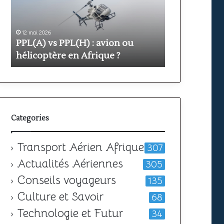
avion
prix
ou
et
hélicoptère
durée
en
pour
12 mai 2026
11 mai 2026
PPL(A) vs PPL(H) : avion ou
Formation PP
Afrique
obtenir
?
votre
hélicoptère en Afrique ?
durée pour o
licence
Categories
Transport Aérien Afrique
307
Actualités Aériennes
305
Conseils voyageurs
135
Culture et Savoir
68
Technologie et Futur
34