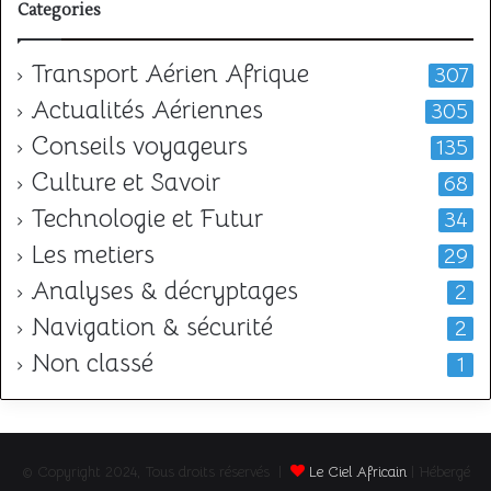
Categories
Transport Aérien Afrique
307
Actualités Aériennes
305
Conseils voyageurs
135
Culture et Savoir
68
Technologie et Futur
34
Les metiers
29
Analyses & décryptages
2
Navigation & sécurité
2
Non classé
1
© Copyright 2024, Tous droits réservés |
Le Ciel Africain
| Hébergé