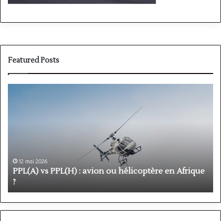
Featured Posts
PPL(A)
F
vs
P
PPL(H)
:
:
é
avion
p
ou
e
hélicoptère
d
en
p
12 mai 2026
Afrique
o
PPL(A) vs PPL(H) : avion ou hélicoptère en Afrique
?
v
?
l