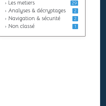
Les metiers
29
Analyses & décryptages
2
Navigation & sécurité
2
Non classé
1