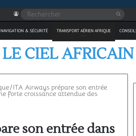
Connexion
Recher
NAVIGATION & SÉCURITÉ
TRANSPORT AÉRIEN AFRIQUE
CONSEIL
LE CIEL AFRICAIN
que
/
ITA Airways prépare son entrée
ne forte croissance attendue des
Espace
aérien
are son entrée dans
africain
: