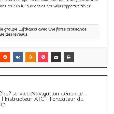
enne tout en lui ouvrant de nouvelles opportunités de
le groupe Lufthansa avec une forte croissance
ue des revenus
r
interest
Reddit
VKontakte
Odnoklassniki
Pocket
Partager par email
Imprimer
 Chef service Navigation aérienne –
| Instructeur ATC | Fondateur du
ain