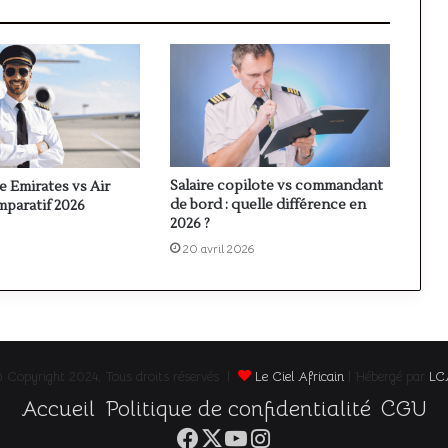
Salaire copilote vs commandant
te Emirates vs Air
de bord : quelle différence en
mparatif 2026
2026 ?
20 avril 2026
 Copyright 2024, Tous droits réservés |
Le Ciel Africain
| Hébergé par
LC
Accueil
Politique de confidentialité
CGU
Facebook
X
YouTube
Instagram