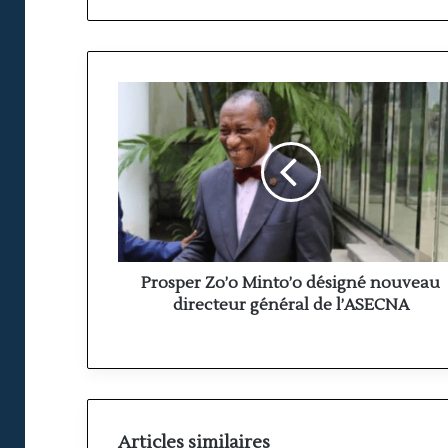
Prosper
Zo’o
Minto’o
désigné
nouveau
directeur
général
de
l’ASECNA
Prosper Zo’o Minto’o désigné nouveau
directeur général de l’ASECNA
Articles similaires