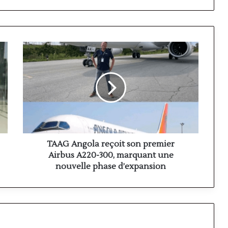
TAAG
Angola
reçoit
son
premier
Airbus
A220-
300,
marquant
une
TAAG Angola reçoit son premier
nouvelle
Airbus A220-300, marquant une
phase
nouvelle phase d’expansion
d’expansion