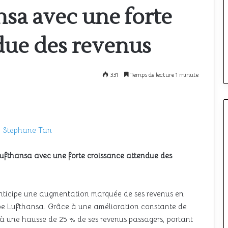
la
nsa avec une forte
sécurité
22 juin 2026
à
Espace aérien africain : la sécuri
l’épreuve
due des revenus
étapes, prix et
à l’épreuve de la croissance du
de
la
nir votre licence
trafic
croissance
331
Temps de lecture 1 minute
du
trafic
 Stephane Tan
Lufthansa avec une forte croissance attendue des
nticipe une augmentation marquée de ses revenus en
oupe Lufthansa. Grâce à une amélioration constante de
à une hausse de 25 % de ses revenus passagers, portant