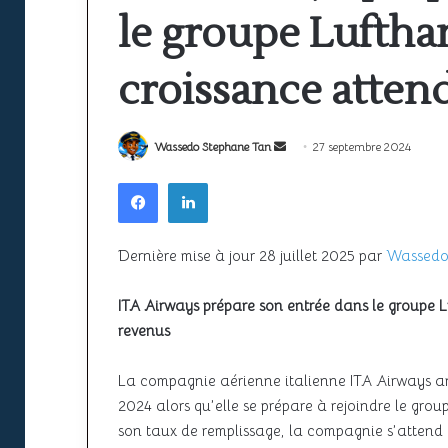
prix
le groupe Luftha
et
durée
pour
11 mai 2026
croissance atten
Formation PPL : 
obtenir
votre
durée pour obte
licence
Envoyer
Wassedo Stephane Tan
27 septembre 2024
un
Facebook
Linkedin
courriel
Dernière mise à jour 28 juillet 2025 par
Wassedo
ITA Airways prépare son entrée dans le groupe 
revenus
La compagnie aérienne italienne ITA Airways a
2024 alors qu’elle se prépare à rejoindre le gr
son taux de remplissage, la compagnie s’attend 