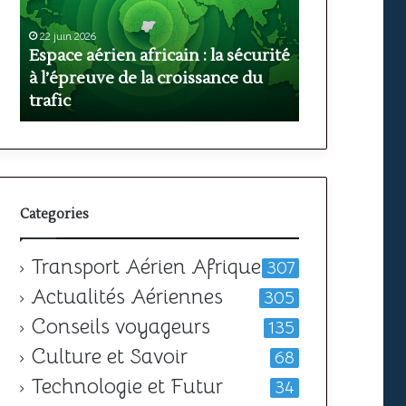
ciel
à
unique
l’étranger
africain
:
té
peine
comparatif
22 juin 2026
12 mai 2026
SAATM : pourquoi le ciel unique
Où passer so
encore
des
à
meilleurs
africain peine encore à décoller
comparatif d
décoller
pays
Categories
Transport Aérien Afrique
307
Actualités Aériennes
305
Conseils voyageurs
135
Culture et Savoir
68
Technologie et Futur
34