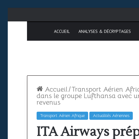
ACCUEIL
ANALYSES & DÉCRYPTAGES
Accueil
/
Transport Aérien Afri
dans le groupe Lufthansa avec u
revenus
Formation
Transport Aérien Afrique
Actualités Aériennes
PPL
ITA Airways prép
:
étapes,