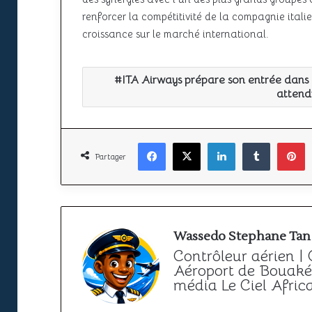
renforcer la compétitivité de la compagnie itali
croissance sur le marché international.
ITA Airways prépare son entrée dans 
attend
Facebook
X
Linkedin
Tumbl
P
Partager
Wassedo Stephane Tan
Contrôleur aérien |
Aéroport de Bouaké 
média Le Ciel Afric