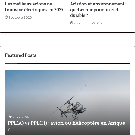
Les meilleurs avions de
Aviation et environnement :
tourisme électriques en 2025
quel avenir pour un ciel
durable ?
1 octobre 2025
2 septembre 2025
Featured Posts
PPL(A)
F
vs
P
PPL(H)
:
:
é
avion
p
ou
e
hélicoptère
d
en
p
12 mai 2026
Afrique
o
PPL(A) vs PPL(H) : avion ou hélicoptère en Afrique
?
v
?