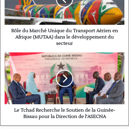
Transport
Aérien
en
Afrique
(MUTAA)
Rôle du Marché Unique du Transport Aérien en
dans
Afrique (MUTAA) dans le développement du
le
secteur
développement
du
Le
secteur
Tchad
Recherche
le
Soutien
de
la
Guinée-
Bissau
pour
Le Tchad Recherche le Soutien de la Guinée-
la
Bissau pour la Direction de l'ASECNA
Direction
de