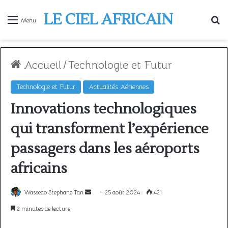
LE CIEL AFRICAIN
R
Menu
Accueil
/
Technologie et Futur
Technologie et Futur
Actualités Aériennes
Innovations technologiques
qui transforment l’expérience
passagers dans les aéroports
africains
Envoyer
Wassedo Stephane Tan
25 août 2024
421
un
2 minutes de lecture
courriel