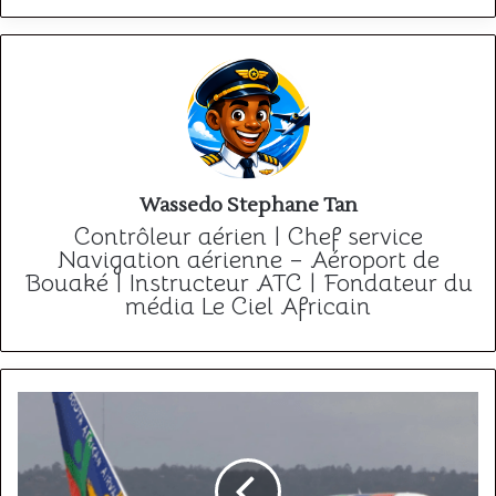
Wassedo Stephane Tan
Contrôleur aérien | Chef service
Navigation aérienne – Aéroport de
Bouaké | Instructeur ATC | Fondateur du
média Le Ciel Africain
Rôle
du
Marché
Unique
du