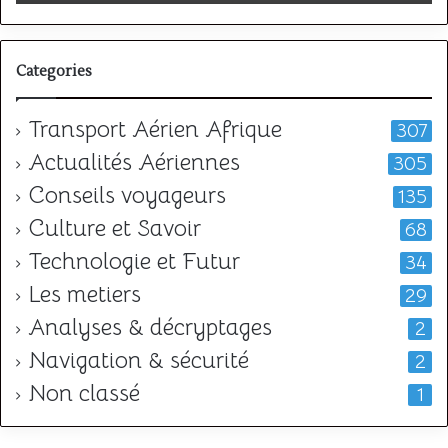
l
Categories
Transport Aérien Afrique
307
Actualités Aériennes
305
Conseils voyageurs
135
Culture et Savoir
68
Technologie et Futur
34
Les metiers
29
Analyses & décryptages
2
Navigation & sécurité
2
Non classé
1