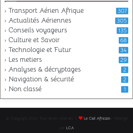
Transport Aérien Afrique
307
Actualités Aériennes
305
Conseils voyageurs
135
Culture et Savoir
68
Technologie et Futur
34
Les metiers
29
Analyses & décryptages
2
Navigation & sécurité
2
Non classé
1
© Copyright 2024, Tous droits réservés |
Le Ciel Africain
| Hébergé
par
LCA