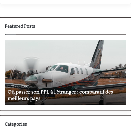
Featured Posts
Où
P
passer
v
son
P
PPL
:
à
a
l’étranger
o
:
h
comparatif
e
12 mai 2026
des
A
Où passer son PPL à l’étranger : comparatif des
meilleurs
?
meilleurs pays
?
pays
Categories