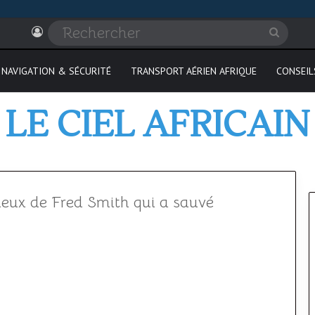
Connexion
Recher
NAVIGATION & SÉCURITÉ
TRANSPORT AÉRIEN AFRIQUE
CONSEIL
LE CIEL AFRICAIN
ieux de Fred Smith qui a sauvé
Où
passer
son
PPL