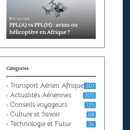
avion
prix
ou
et
hélicoptère
durée
en
12 mai 2026
pour
11 mai 2026
PPL(A) vs PPL(H) : avion ou
Formation PP
Afrique
obtenir
?
hélicoptère en Afrique ?
votre
durée pour o
licence
Categories
Transport Aérien Afrique
307
Actualités Aériennes
305
Conseils voyageurs
135
Culture et Savoir
68
Technologie et Futur
34