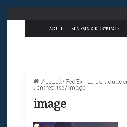
ACCUEIL
ANALYSES & DÉCRYPTAGES
Accueil
/
FedEx : Le pari audac
l'entreprise
/
image
image
Espace
SAATM
aérien
:
africain
pourquoi
le