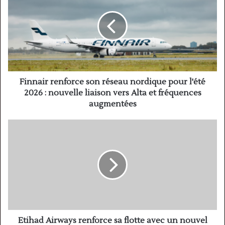
son
réseau
nordique
pour
l'été
2026
:
nouvelle
Finnair renforce son réseau nordique pour l'été
liaison
2026 : nouvelle liaison vers Alta et fréquences
vers
augmentées
Alta
et
Etihad
fréquences
Airways
augmentées
renforce
sa
flotte
avec
un
nouvel
Airbus
A350
Etihad Airways renforce sa flotte avec un nouvel