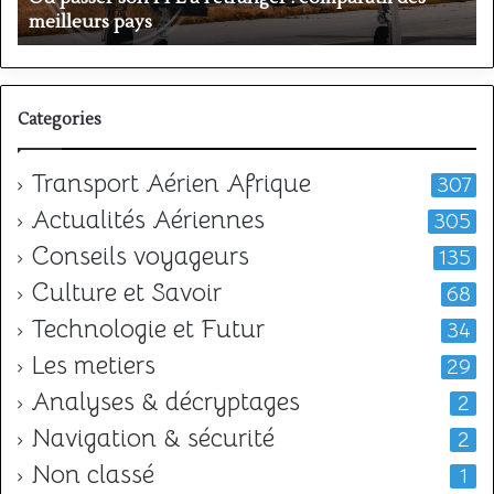
?
?
Categories
Transport Aérien Afrique
307
Actualités Aériennes
305
Conseils voyageurs
135
Culture et Savoir
68
Technologie et Futur
34
Les metiers
29
Analyses & décryptages
2
Navigation & sécurité
2
Non classé
1