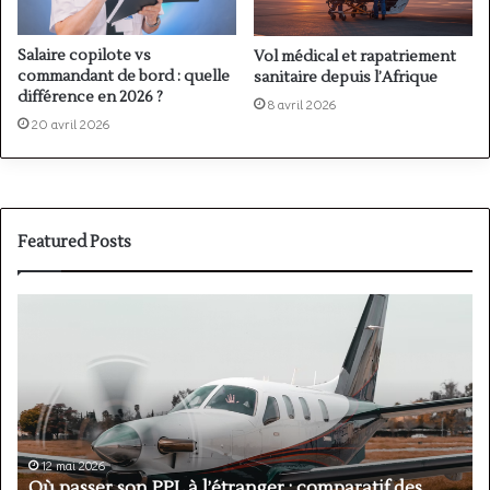
Salaire copilote vs
Vol médical et rapatriement
commandant de bord : quelle
sanitaire depuis l’Afrique
différence en 2026 ?
8 avril 2026
20 avril 2026
Featured Posts
PPL(A)
vs
PPL(H)
:
avion
ou
hélicoptère
en
12 mai 2026
Afrique
comparatif des
PPL(A) vs PPL(H) : avion ou hélicoptè