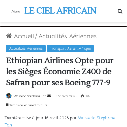
LE CIEL AFRICAIN
R
Menu
Accueil
/
Actualités Aériennes
Actualités Aériennes
Transport Aérien Afrique
Ethiopian Airlines Opte pour
les Sièges Économie Z400 de
Safran pour ses Boeing 777-9
Envoyer
Wassedo Stephane Tan
16 avril 2025
376
un
Temps de lecture 1 minute
courriel
Dernière mise à jour 16 avril 2025 par
Wassedo Stephane
Tan