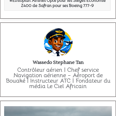
Ethiopian Airlines Opte pour les Sièges Économie
Z400 de Safran pour ses Boeing 777-9
Wassedo Stephane Tan
Contrôleur aérien | Chef service
Navigation aérienne – Aéroport de
Bouaké | Instructeur ATC | Fondateur du
média Le Ciel Africain
Finnair
renforce