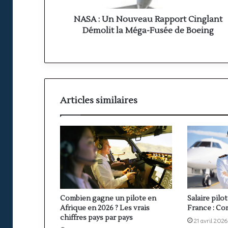
Méga-
Fusée
NASA : Un Nouveau Rapport Cinglant
de
Démolit la Méga-Fusée de Boeing
Boeing
Articles similaires
Combien gagne un pilote en
Salaire pilo
Afrique en 2026 ? Les vrais
France : Co
chiffres pays par pays
21 avril 2026