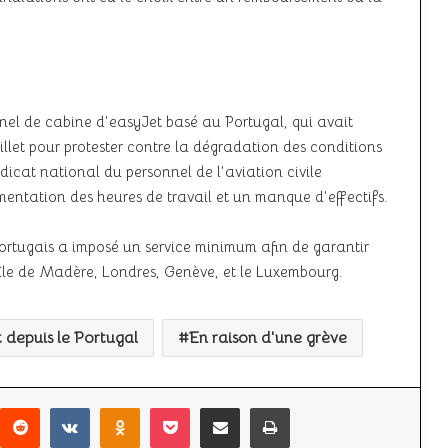
nnel de cabine d’easyJet basé au Portugal, qui avait
illet pour protester contre la dégradation des conditions
dicat national du personnel de l’aviation civile
ntation des heures de travail et un manque d’effectifs.
portugais a imposé un service minimum afin de garantir
l’île de Madère, Londres, Genève, et le Luxembourg.
t depuis le Portugal
En raison d'une grève
r
interest
Reddit
VKontakte
Odnoklassniki
Pocket
Partager par email
Imprimer