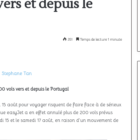
vers et depuis le
à
l’étranger
:
comparatif
12 mai 2026
i le ciel unique
Où passer son PPL à l’étranger :
des
meilleurs
ncore à décoller
comparatif des meilleurs pays
351
Temps de lecture 1 minute
pays
 Stephane Tan
0 vols vers et depuis le Portugal
 15 août pour voyager risquent de faire face à de sérieux
e easyJet a en effet annulé plus de 200 vols prévus
eudi 15 et le samedi 17 août, en raison d’un mouvement de