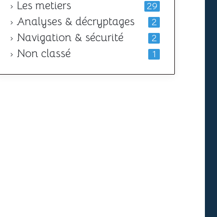
Les metiers
29
Analyses & décryptages
2
Navigation & sécurité
2
Non classé
1