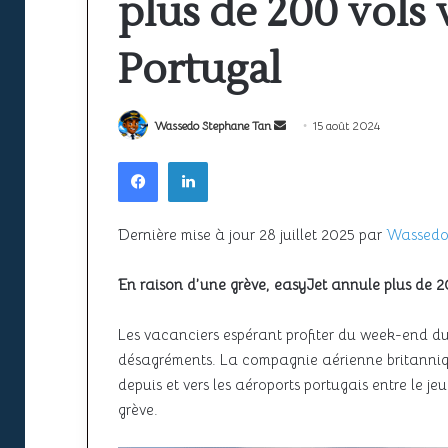
plus de 200 vols 
la
ciel
sécurité
unique
22 juin 2026
à
africain
Portugal
Espace aérien africain : la sécurité
l’épreuve
peine
22 juin 2026
à l’épreuve de la croissance du
SAATM : pourquo
de
encore
la
à
trafic
africain peine e
Envoyer
Wassedo Stephane Tan
15 août 2024
croissance
décoller
du
un
Facebook
Linkedin
trafic
courriel
Dernière mise à jour 28 juillet 2025 par
Wassedo
En raison d’une grève, easyJet annule plus de 20
Les vacanciers espérant profiter du week-end du
désagréments. La compagnie aérienne britanniqu
depuis et vers les aéroports portugais entre le j
grève.