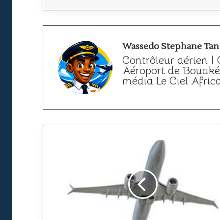
Wassedo Stephane Tan
Contrôleur aérien |
Aéroport de Bouaké 
média Le Ciel Afric
NASA
:
Un
Nouveau
Rapport
Cinglant
Démolit
la