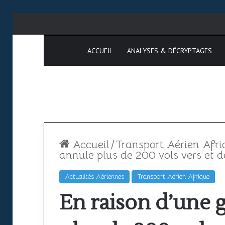
ACCUEIL
ANALYSES & DÉCRYPTAGES
Accueil
/
Transport Aérien Afri
annule plus de 200 vols vers et d
Actualités Aériennes
Transport Aérien Afrique
Espace
SAATM
En raison d’une g
aérien
:
africain
pourquoi
le