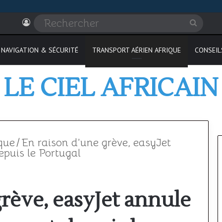
Connexion
Recher
NAVIGATION & SÉCURITÉ
TRANSPORT AÉRIEN AFRIQUE
CONSEIL
LE CIEL AFRICAIN
que
/
En raison d’une grève, easyJet
epuis le Portugal
Où
rève, easyJet annule
passer
son
PPL