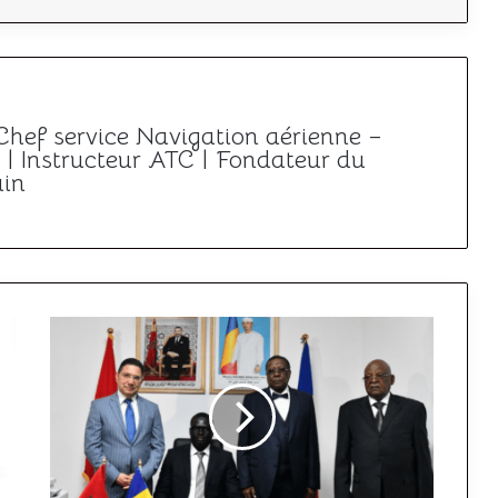
 Chef service Navigation aérienne –
| Instructeur ATC | Fondateur du
ain
Le
Maroc
et
le
Tchad
conviennent
de
renforcer