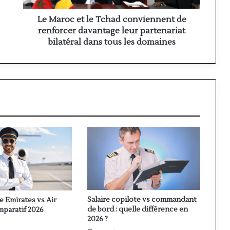
davantage
leur
Le Maroc et le Tchad conviennent de
partenariat
renforcer davantage leur partenariat
bilatéral
bilatéral dans tous les domaines
dans
tous
les
domaines
Salaire copilote vs commandant
te Emirates vs Air
de bord : quelle différence en
mparatif 2026
2026 ?