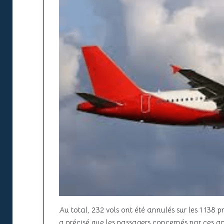
Au total, 232 vols ont été annulés sur les 1 138 
a précisé que les passagers concernés par ces a