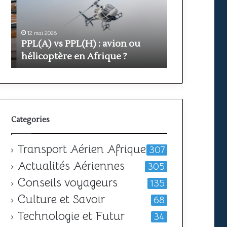
avion
prix
ou
et
hélicoptère
durée
en
pour
12 mai 2026
11 mai 2026
PPL(A) vs PPL(H) : avion ou
Formation PP
Afrique
obtenir
?
votre
hélicoptère en Afrique ?
durée pour o
licence
Categories
Transport Aérien Afrique
307
Actualités Aériennes
305
Conseils voyageurs
135
Culture et Savoir
68
Technologie et Futur
34