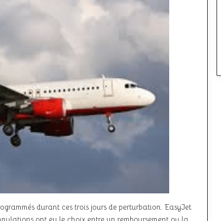
programmés durant ces trois jours de perturbation. EasyJet
nnulations ont eu le choix entre un remboursement ou la