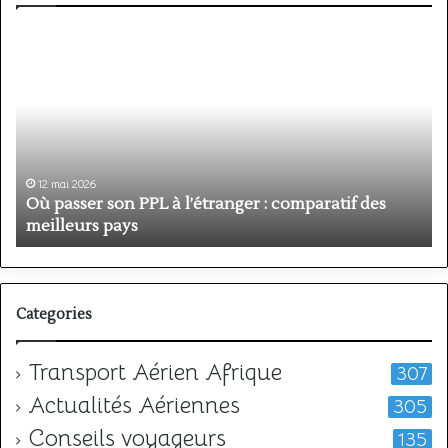
Où
P
passer
v
son
P
PPL
:
à
a
l’étranger
o
:
h
comparatif
e
12 mai 2026
des
A
Où passer son PPL à l’étranger : comparatif des
meilleurs
?
meilleurs pays
?
pays
Categories
Transport Aérien Afrique
307
Actualités Aériennes
305
Conseils voyageurs
135