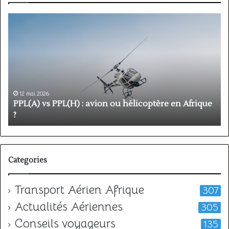
PPL(A)
F
vs
P
PPL(H)
:
:
é
avion
p
ou
e
hélicoptère
d
en
p
12 mai 2026
Afrique
o
PPL(A) vs PPL(H) : avion ou hélicoptère en Afrique
?
v
?
l
Categories
Transport Aérien Afrique
307
Actualités Aériennes
305
Conseils voyageurs
135