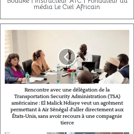
Bouaké | Instructeur ATC | Fondateur du
média Le Ciel Africain
Rencontre
avec
une
délégation
de
la
Transportation
Security
Administration
(TSA)
Rencontre avec une délégation de la
américaine
Transportation Security Administration (TSA)
:
américaine : El Malick Ndiaye veut un agrément
El
permettant à Air Sénégal d’aller directement aux
Malick
États-Unis, sans avoir recours à une compagnie
Ndiaye
tierce
veut
un