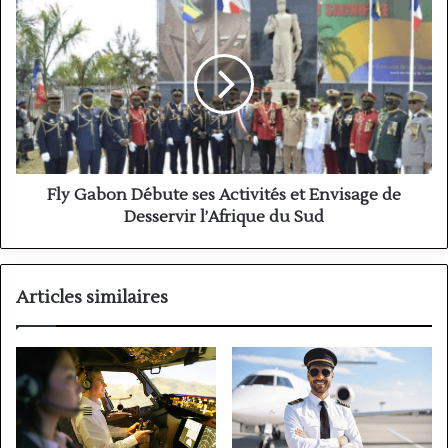
Fly
agrément
Gabon
permettant
Débute
à
ses
Air
Activités
Sénégal
et
d’aller
Envisage
directement
de
aux
Desservir
États-
l’Afrique
Fly Gabon Débute ses Activités et Envisage de
Unis,
du
Desservir l’Afrique du Sud
sans
Sud
avoir
recours
à
Articles similaires
une
compagnie
tierce