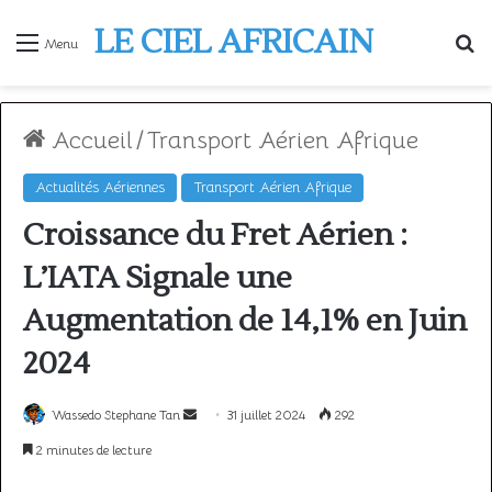
LE CIEL AFRICAIN
R
Menu
Accueil
/
Transport Aérien Afrique
Actualités Aériennes
Transport Aérien Afrique
Croissance du Fret Aérien :
L’IATA Signale une
Augmentation de 14,1% en Juin
2024
Envoyer
Wassedo Stephane Tan
31 juillet 2024
292
un
2 minutes de lecture
courriel