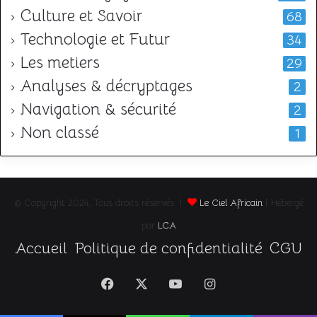
Culture et Savoir
68
Technologie et Futur
34
Les metiers
29
Analyses & décryptages
2
Navigation & sécurité
2
Non classé
1
© Copyright 2024, Tous droits réservés |
Le Ciel Africain
| Hébergé
par
LCA
Accueil
Politique de confidentialité
CGU
Facebook
X
YouTube
Instagram