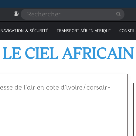
Connexion
Recher
NAVIGATION & SÉCURITÉ
TRANSPORT AÉRIEN AFRIQUE
CONSEIL
LE CIEL AFRICAIN
se de l'air en cote d'ivoire
/
corsair-
Où
passer
son
PPL