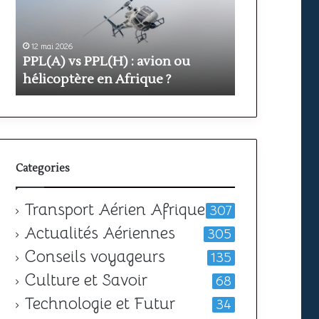
avion
prix
ou
et
hélicoptère
durée
en
12 mai 2026
pour
11 mai 2026
PPL(A) vs PPL(H) : avion ou
Formation PP
Afrique
obtenir
?
hélicoptère en Afrique ?
votre
durée pour o
licence
Categories
Transport Aérien Afrique
307
Actualités Aériennes
305
Conseils voyageurs
135
Culture et Savoir
68
Technologie et Futur
34