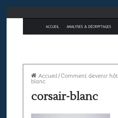
ACCUEIL
ANALYSES & DÉCRYPTAGES
Accueil
/
Comment devenir hôtes
blanc
corsair-blanc
Espace
SAATM
aérien
:
africain
pourquoi
le