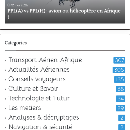
en
p
12 mai 2026
Afrique
o
PPL(A) vs PPL(H) : avion ou hélicoptère en Afrique
?
v
?
l
Categories
Transport Aérien Afrique
307
Actualités Aériennes
305
Conseils voyageurs
135
Culture et Savoir
68
Technologie et Futur
34
Les metiers
29
Analyses & décryptages
2
Navigation & sécurité
2