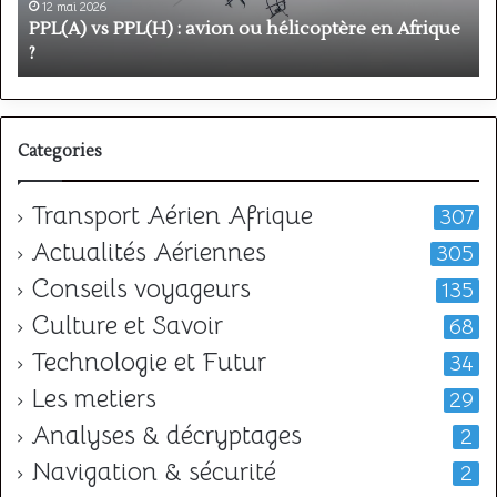
en
p
12 mai 2026
Afrique
o
PPL(A) vs PPL(H) : avion ou hélicoptère en Afrique
?
v
?
l
Categories
Transport Aérien Afrique
307
Actualités Aériennes
305
Conseils voyageurs
135
Culture et Savoir
68
Technologie et Futur
34
Les metiers
29
Analyses & décryptages
2
Navigation & sécurité
2