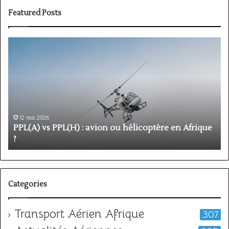
Featured Posts
PPL(A)
F
vs
P
PPL(H)
:
:
é
avion
p
ou
e
hélicoptère
d
en
p
12 mai 2026
Afrique
o
PPL(A) vs PPL(H) : avion ou hélicoptère en Afrique
?
v
?
l
Categories
Transport Aérien Afrique
307