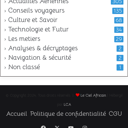
Actualités Aériennes
305
Conseils voyageurs
135
Culture et Savoir
68
Technologie et Futur
34
Les metiers
29
Analyses & décryptages
2
Navigation & sécurité
2
Non classé
1
© Copyright 2024, Tous droits réservés |
Le Ciel Africain
| Hébergé
par
LCA
Accueil
Politique de confidentialité
CGU