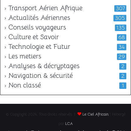
Transport Aérien Afrique
307
Actualités Aériennes
305
Conseils voyageurs
135
Culture et Savoir
68
Technologie et Futur
34
Les metiers
29
Analyses & décryptages
2
Navigation & sécurité
2
Non classé
1
© Copyright 2024, Tous droits réservés |
Le Ciel Africain
| Hébergé
par
LCA