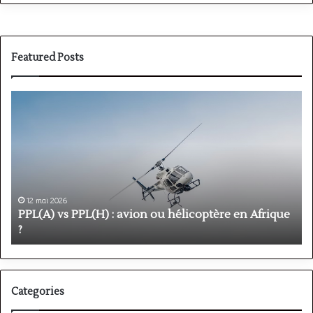
Featured Posts
PPL(A)
F
vs
P
PPL(H)
:
:
é
avion
p
ou
e
hélicoptère
d
en
p
12 mai 2026
Afrique
o
PPL(A) vs PPL(H) : avion ou hélicoptère en Afrique
?
v
?
l
Categories