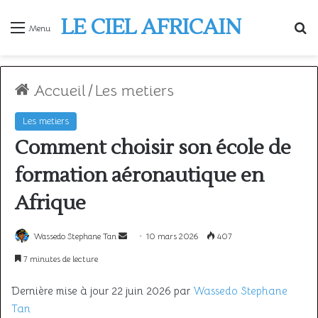
LE CIEL AFRICAIN
R
Menu
Accueil
/
Les metiers
Les metiers
Comment choisir son école de
formation aéronautique en
Afrique
Envoyer
Wassedo Stephane Tan
10 mars 2026
407
un
7 minutes de lecture
courriel
Dernière mise à jour 22 juin 2026 par
Wassedo Stephane
Tan