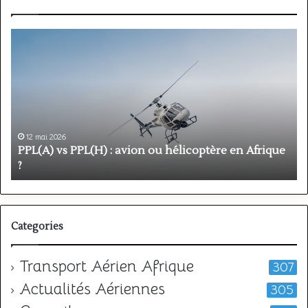
PPL(A)
F
vs
P
PPL(H)
:
:
é
avion
p
ou
e
hélicoptère
d
en
p
12 mai 2026
Afrique
o
PPL(A) vs PPL(H) : avion ou hélicoptère en Afrique
?
v
?
l
Categories
Transport Aérien Afrique
307
Actualités Aériennes
305