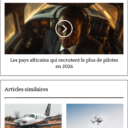
Les
pays
africains
qui
recrutent
le
plus
de
pilotes
en
Les pays africains qui recrutent le plus de pilotes
2026
en 2026
Articles similaires