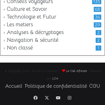
Conseils voyageurs
135
Culture et Savoir
68
Technologie et Futur
34
Les metiers
29
Analyses & décryptages
2
Navigation & sécurité
2
Non classé
1
© Copyright 2024, Tous droits réservés |
Le Ciel Africain
| Hébergé
par
LCA
Accueil
Politique de confidentialité
CGU
Facebook
X
YouTube
Instagram