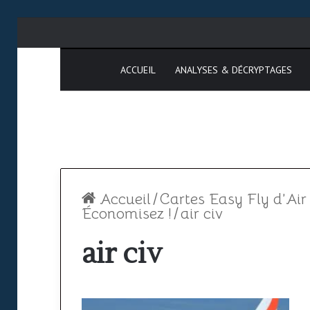
ACCUEIL
ANALYSES & DÉCRYPTAGES
Accueil
/
Cartes Easy Fly d’Air
Économisez !
/
air civ
air civ
Espace
SAATM
aérien
:
africain
pourquoi
le