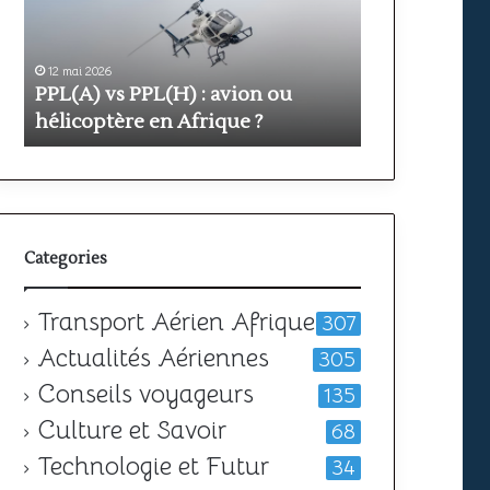
avion
prix
ou
et
hélicoptère
durée
en
12 mai 2026
pour
11 mai 2026
PPL(A) vs PPL(H) : avion ou
Formation PP
Afrique
obtenir
?
hélicoptère en Afrique ?
votre
durée pour o
licence
Categories
Transport Aérien Afrique
307
Actualités Aériennes
305
Conseils voyageurs
135
Culture et Savoir
68
Technologie et Futur
34