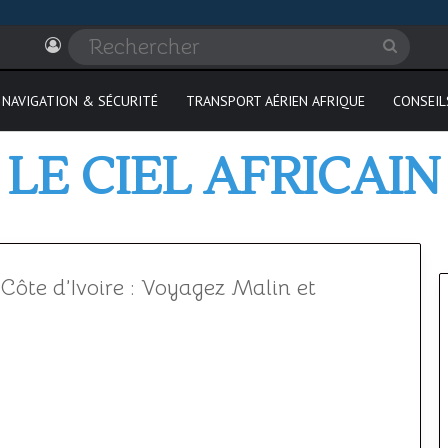
Connexion
Recher
NAVIGATION & SÉCURITÉ
TRANSPORT AÉRIEN AFRIQUE
CONSEIL
LE CIEL AFRICAIN
 Côte d’Ivoire : Voyagez Malin et
Où
passer
son
PPL