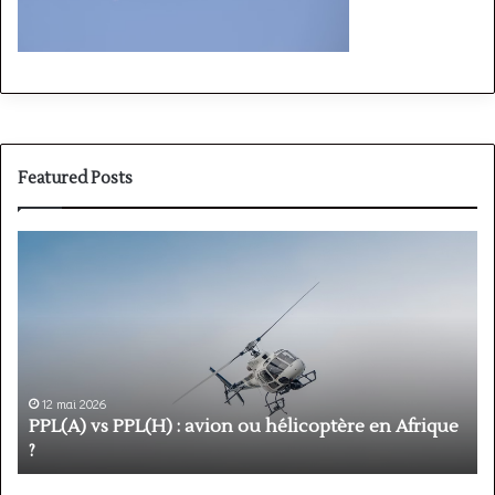
Featured Posts
PPL(A)
F
vs
P
PPL(H)
:
:
é
avion
p
ou
e
hélicoptère
d
en
p
12 mai 2026
Afrique
o
PPL(A) vs PPL(H) : avion ou hélicoptère en Afrique
?
v
?
l