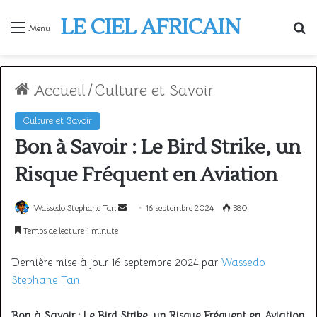
LE CIEL AFRICAIN
R
Menu
Accueil
/
Culture et Savoir
Culture et Savoir
Bon à Savoir : Le Bird Strike, un
Risque Fréquent en Aviation
Envoyer
Wassedo Stephane Tan
16 septembre 2024
380
un
Temps de lecture 1 minute
courriel
Dernière mise à jour 16 septembre 2024 par
Wassedo
Stephane Tan
Bon à Savoir : Le Bird Strike, un Risque Fréquent en Aviation