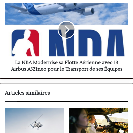
2024
La
NBA
Modernise
sa
Flotte
Aérienne
avec
13
Airbus
A321neo
La NBA Modernise sa Flotte Aérienne avec 13
pour
Airbus A321neo pour le Transport de ses Équipes
le
Transport
de
ses
Articles similaires
Équipes