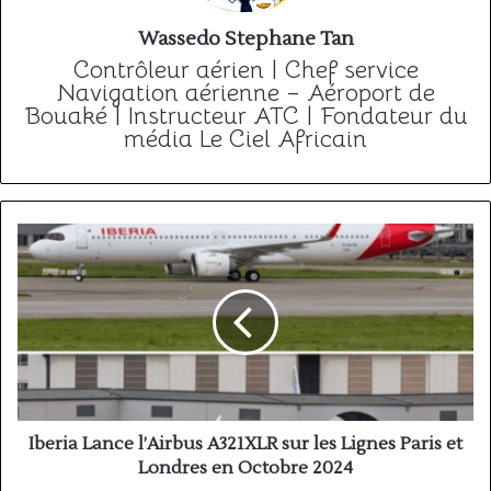
Wassedo Stephane Tan
Contrôleur aérien | Chef service
Navigation aérienne – Aéroport de
Bouaké | Instructeur ATC | Fondateur du
média Le Ciel Africain
Iberia
Lance
l’Airbus
A321XLR
sur
les
Lignes
Paris
et
Londres
Iberia Lance l’Airbus A321XLR sur les Lignes Paris et
en
Londres en Octobre 2024
Octobre