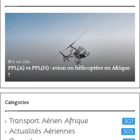
PPL(A)
F
vs
P
PPL(H)
:
:
é
avion
p
ou
e
hélicoptère
d
en
p
12 mai 2026
Afrique
o
PPL(A) vs PPL(H) : avion ou hélicoptère en Afrique
?
v
?
l
Categories
Transport Aérien Afrique
307
Actualités Aériennes
305