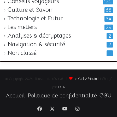
Conseils voyageurs
135
Culture et Savoir
68
Technologie et Futur
34
Les metiers
29
Analyses & décryptages
2
Navigation & sécurité
2
Non classé
1
© Copyright 2024, Tous droits réservés |
Le Ciel Africain
| Hébergé
par
LCA
Accueil
Politique de confidentialité
CGU
Facebook
X
YouTube
Instagram