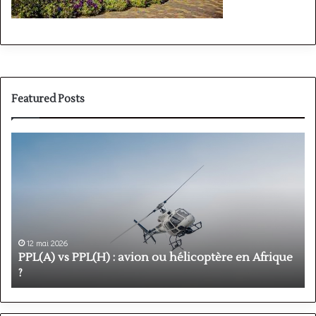
Featured Posts
PPL(A)
F
vs
P
PPL(H)
:
:
é
avion
p
ou
e
hélicoptère
d
en
p
12 mai 2026
Afrique
o
PPL(A) vs PPL(H) : avion ou hélicoptère en Afrique
?
v
?
l