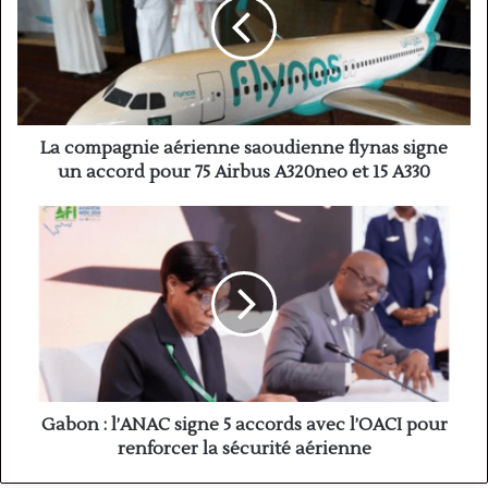
saoudienne
flynas
signe
un
accord
pour
75
La compagnie aérienne saoudienne flynas signe
Airbus
un accord pour 75 Airbus A320neo et 15 A330
A320neo
et
Gabon
15
:
A330
l’ANAC
signe
5
accords
avec
l’OACI
pour
renforcer
Gabon : l’ANAC signe 5 accords avec l’OACI pour
la
renforcer la sécurité aérienne
sécurité