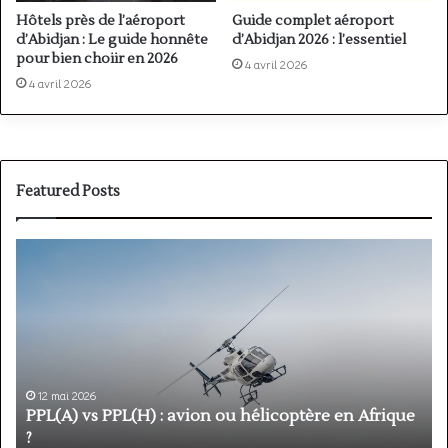
Hôtels près de l’aéroport
Guide complet aéroport
d’Abidjan : Le guide honnête
d’Abidjan 2026 : l’essentiel
pour bien choiir en 2026
4 avril 2026
4 avril 2026
Featured Posts
PPL(A)
F
vs
P
PPL(H)
:
:
é
avion
p
ou
e
hélicoptère
d
en
p
12 mai 2026
Afrique
o
PPL(A) vs PPL(H) : avion ou hélicoptère en Afrique
?
v
?