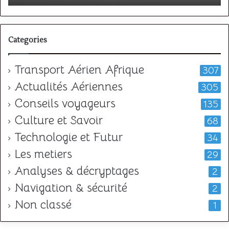
l
Categories
Transport Aérien Afrique
307
Actualités Aériennes
305
Conseils voyageurs
135
Culture et Savoir
68
Technologie et Futur
34
Les metiers
29
Analyses & décryptages
2
Navigation & sécurité
2
Non classé
1