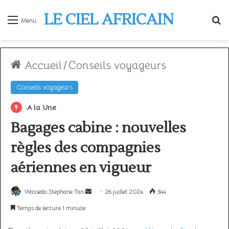
LE CIEL AFRICAIN
R
Menu
Accueil
/
Conseils voyageurs
Conseils voyageurs
A la Une
Bagages cabine : nouvelles
règles des compagnies
aériennes en vigueur
Envoyer
Wassedo Stephane Tan
26 juillet 2024
344
un
Temps de lecture 1 minute
courriel