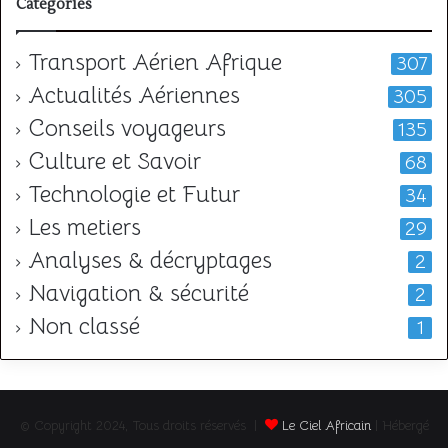
Categories
Transport Aérien Afrique
307
Actualités Aériennes
305
Conseils voyageurs
135
Culture et Savoir
68
Technologie et Futur
34
Les metiers
29
Analyses & décryptages
2
Navigation & sécurité
2
Non classé
1
© Copyright 2024, Tous droits réservés |
Le Ciel Africain
| Hébergé