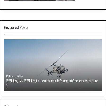
Featured Posts
PPL(A)
F
vs
P
PPL(H)
:
:
é
avion
p
ou
e
hélicoptère
d
en
p
12 mai 2026
Afrique
o
PPL(A) vs PPL(H) : avion ou hélicoptère en Afrique
?
v
?
l