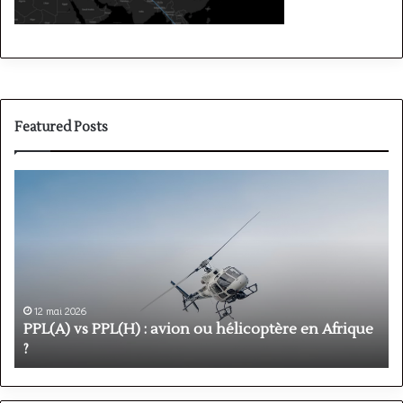
Featured Posts
PPL(A)
F
vs
P
PPL(H)
:
:
é
avion
p
ou
e
hélicoptère
d
en
p
12 mai 2026
Afrique
o
PPL(A) vs PPL(H) : avion ou hélicoptère en Afrique
?
v
?
l