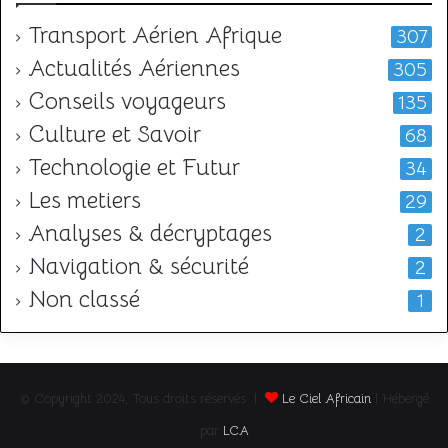
Transport Aérien Afrique
307
Actualités Aériennes
305
Conseils voyageurs
135
Culture et Savoir
68
Technologie et Futur
34
Les metiers
29
Analyses & décryptages
2
Navigation & sécurité
2
Non classé
1
© Copyright 2024, Tous droits réservés |
Le Ciel Africain
| Hébergé
par
LCA