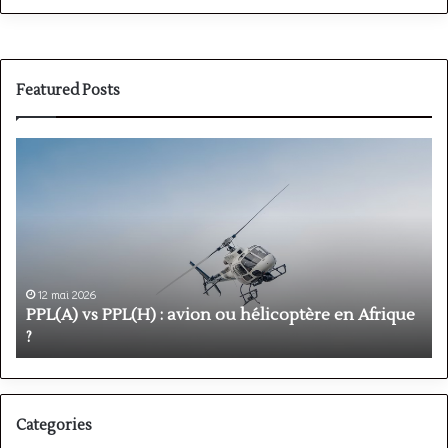
Featured Posts
PPL(A)
F
vs
P
PPL(H)
:
:
é
avion
p
ou
e
hélicoptère
d
en
p
12 mai 2026
Afrique
o
PPL(A) vs PPL(H) : avion ou hélicoptère en Afrique
?
v
?
l
Categories