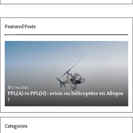
Featured Posts
PPL(A)
F
vs
P
PPL(H)
:
:
é
avion
p
ou
e
hélicoptère
d
en
p
12 mai 2026
Afrique
o
PPL(A) vs PPL(H) : avion ou hélicoptère en Afrique
?
v
?
l
Categories