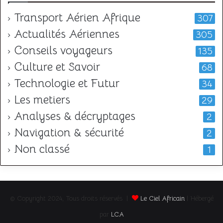
Transport Aérien Afrique
307
Actualités Aériennes
305
Conseils voyageurs
135
Culture et Savoir
68
Technologie et Futur
34
Les metiers
29
Analyses & décryptages
2
Navigation & sécurité
2
Non classé
1
© Copyright 2024, Tous droits réservés |
Le Ciel Africain
| Hébergé
par
LCA