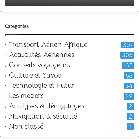
l
Categories
Transport Aérien Afrique
307
Actualités Aériennes
305
Conseils voyageurs
135
Culture et Savoir
68
Technologie et Futur
34
Les metiers
29
Analyses & décryptages
2
Navigation & sécurité
2
Non classé
1