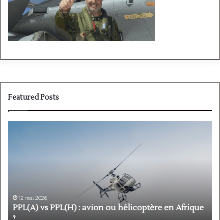
Featured Posts
PPL(A)
F
vs
P
PPL(H)
:
:
é
avion
p
ou
e
hélicoptère
d
en
p
12 mai 2026
Afrique
o
PPL(A) vs PPL(H) : avion ou hélicoptère en Afrique
?
v
?