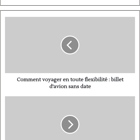
Comment
voyager
en
toute
flexibilité
:
billet
d'avion
sans
date
Comment voyager en toute flexibilité : billet
d'avion sans date
Comment
annuler
un
billet
d'avion