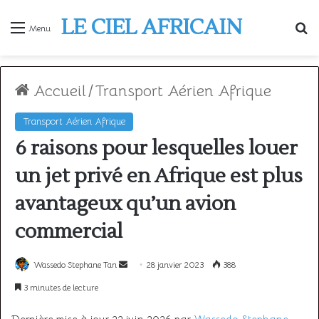
LE CIEL AFRICAIN
R
Menu
Accueil
/
Transport Aérien Afrique
Transport Aérien Afrique
6 raisons pour lesquelles louer
un jet privé en Afrique est plus
avantageux qu’un avion
commercial
Envoyer
Wassedo Stephane Tan
28 janvier 2023
388
un
3 minutes de lecture
courriel