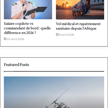
Salaire copilote vs
Vol médical et rapatriement
commandant de bord : quelle
sanitaire depuis l’Afrique
différence en 2026 ?
8 avril 2026
20 avril 2026
Featured Posts
PPL(A)
F
vs
P
PPL(H)
:
:
é
avion
p
ou
e