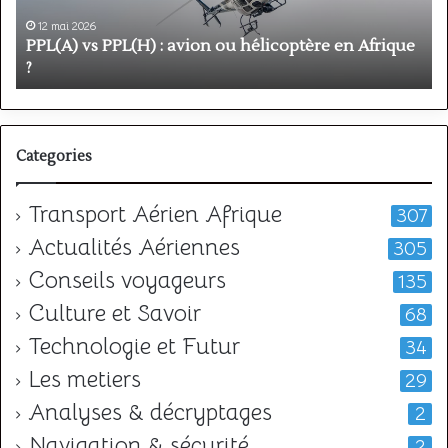
hélicoptère
d
en
p
12 mai 2026
Afrique
o
PPL(A) vs PPL(H) : avion ou hélicoptère en Afrique
?
v
?
l
Categories
Transport Aérien Afrique
307
Actualités Aériennes
305
Conseils voyageurs
135
Culture et Savoir
68
Technologie et Futur
34
Les metiers
29
Analyses & décryptages
2
Navigation & sécurité
2